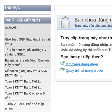
THƯ MỤC
Bạn chưa đăng 
CÁC Ý KIẾN MỚI NHẤT
Trang này yêu cầu bạn phả
rất tuyệt...
...
Truy cập trang này như t
Giới thiệu SGK Giáo dục thể chất
lớp 4...
Bạn phải mở trang đăng nhập, s
khẩu đã đăng ký rồi nhấn nút "Đ
Tài liệu phục vụ bồi dưỡng GV
sử dụng SGK...
Bạn làm gì tiếp theo?
Bài giảng rất sinh động. Cảm ơn
Mở trang đăng nhập
thầy N nhiều...
Quay trở lại trang trước
Kế hoạch giảng dạy lớp 4 SGK -
KNTT Môn...
Toán 1 KNTT. Bài 1 Tiết 2....
Toán 1 KNTT. Bài 1 Tiết 1....
Toán 1 KNTT. Bài Các số từ 0
đến 10...
TUẦN 2- Bài 4. Phân số thập
phân...