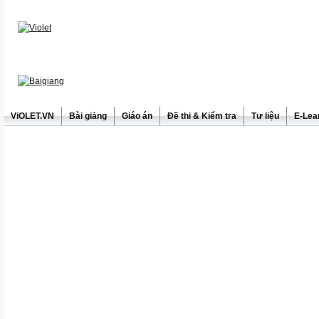
ViOLET.VN
Bài giảng
Giáo án
Đề thi & Kiểm tra
Tư liệu
E-Lea