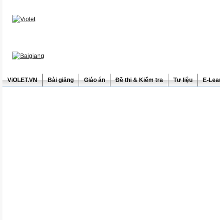
ViOLET.VN
Bài giảng
Giáo án
Đề thi & Kiểm tra
Tư liệu
E-Lea