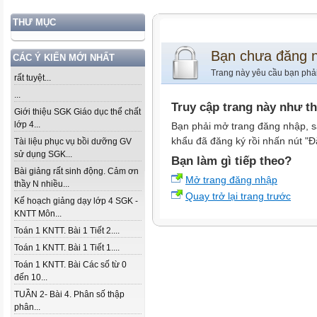
THƯ MỤC
Bạn chưa đăng 
CÁC Ý KIẾN MỚI NHẤT
Trang này yêu cầu bạn phả
rất tuyệt...
...
Truy cập trang này như t
Giới thiệu SGK Giáo dục thể chất
lớp 4...
Bạn phải mở trang đăng nhập, s
khẩu đã đăng ký rồi nhấn nút "Đ
Tài liệu phục vụ bồi dưỡng GV
sử dụng SGK...
Bạn làm gì tiếp theo?
Bài giảng rất sinh động. Cảm ơn
Mở trang đăng nhập
thầy N nhiều...
Quay trở lại trang trước
Kế hoạch giảng dạy lớp 4 SGK -
KNTT Môn...
Toán 1 KNTT. Bài 1 Tiết 2....
Toán 1 KNTT. Bài 1 Tiết 1....
Toán 1 KNTT. Bài Các số từ 0
đến 10...
TUẦN 2- Bài 4. Phân số thập
phân...