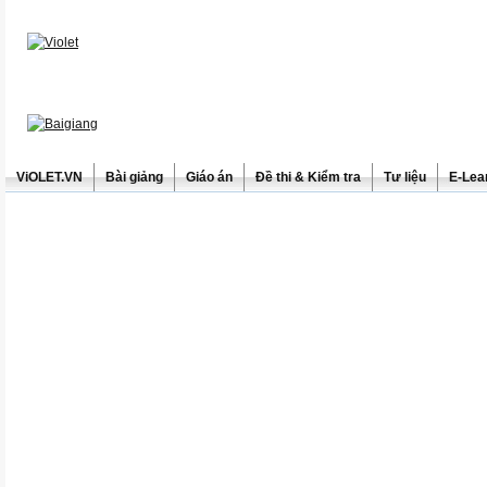
ViOLET.VN
Bài giảng
Giáo án
Đề thi & Kiểm tra
Tư liệu
E-Lea