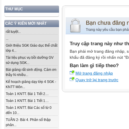
THƯ MỤC
Bạn chưa đăng 
CÁC Ý KIẾN MỚI NHẤT
Trang này yêu cầu bạn phả
rất tuyệt...
...
Truy cập trang này như t
Giới thiệu SGK Giáo dục thể chất
lớp 4...
Bạn phải mở trang đăng nhập, s
khẩu đã đăng ký rồi nhấn nút "Đ
Tài liệu phục vụ bồi dưỡng GV
sử dụng SGK...
Bạn làm gì tiếp theo?
Bài giảng rất sinh động. Cảm ơn
Mở trang đăng nhập
thầy N nhiều...
Quay trở lại trang trước
Kế hoạch giảng dạy lớp 4 SGK -
KNTT Môn...
Toán 1 KNTT. Bài 1 Tiết 2....
Toán 1 KNTT. Bài 1 Tiết 1....
Toán 1 KNTT. Bài Các số từ 0
đến 10...
TUẦN 2- Bài 4. Phân số thập
phân...