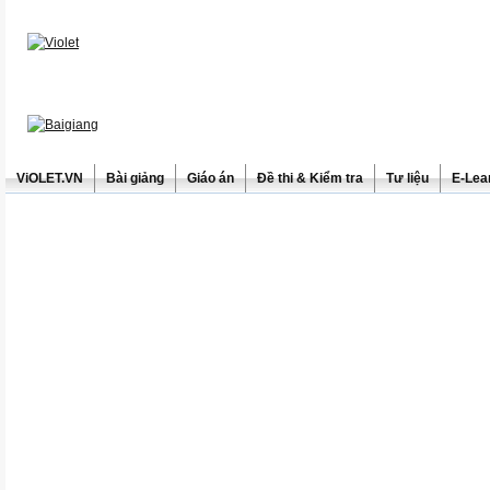
ViOLET.VN
Bài giảng
Giáo án
Đề thi & Kiểm tra
Tư liệu
E-Lea