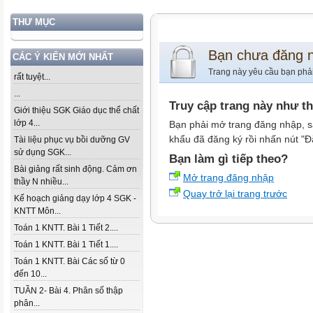
THƯ MỤC
Bạn chưa đăng 
CÁC Ý KIẾN MỚI NHẤT
Trang này yêu cầu bạn phả
rất tuyệt...
...
Truy cập trang này như t
Giới thiệu SGK Giáo dục thể chất
lớp 4...
Bạn phải mở trang đăng nhập, s
khẩu đã đăng ký rồi nhấn nút "Đ
Tài liệu phục vụ bồi dưỡng GV
sử dụng SGK...
Bạn làm gì tiếp theo?
Bài giảng rất sinh động. Cảm ơn
Mở trang đăng nhập
thầy N nhiều...
Quay trở lại trang trước
Kế hoạch giảng dạy lớp 4 SGK -
KNTT Môn...
Toán 1 KNTT. Bài 1 Tiết 2....
Toán 1 KNTT. Bài 1 Tiết 1....
Toán 1 KNTT. Bài Các số từ 0
đến 10...
TUẦN 2- Bài 4. Phân số thập
phân...