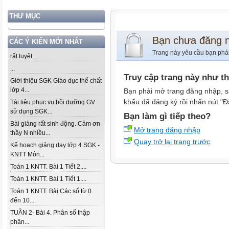
THƯ MỤC
Bạn chưa đăng 
CÁC Ý KIẾN MỚI NHẤT
Trang này yêu cầu bạn phả
rất tuyệt...
...
Truy cập trang này như t
Giới thiệu SGK Giáo dục thể chất
lớp 4...
Bạn phải mở trang đăng nhập, s
khẩu đã đăng ký rồi nhấn nút "Đ
Tài liệu phục vụ bồi dưỡng GV
sử dụng SGK...
Bạn làm gì tiếp theo?
Bài giảng rất sinh động. Cảm ơn
Mở trang đăng nhập
thầy N nhiều...
Quay trở lại trang trước
Kế hoạch giảng dạy lớp 4 SGK -
KNTT Môn...
Toán 1 KNTT. Bài 1 Tiết 2....
Toán 1 KNTT. Bài 1 Tiết 1....
Toán 1 KNTT. Bài Các số từ 0
đến 10...
TUẦN 2- Bài 4. Phân số thập
phân...