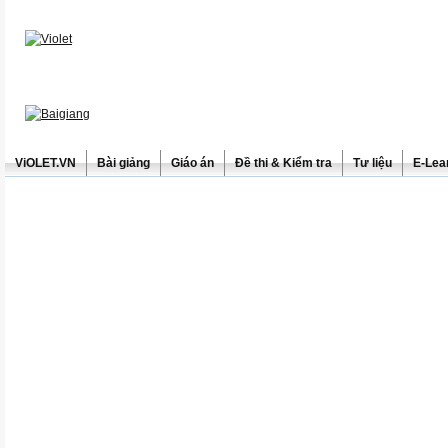
ViOLET.VN
Bài giảng
Giáo án
Đề thi & Kiểm tra
Tư liệu
E-Lea