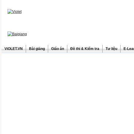
ViOLET.VN
Bài giảng
Giáo án
Đề thi & Kiểm tra
Tư liệu
E-Lea