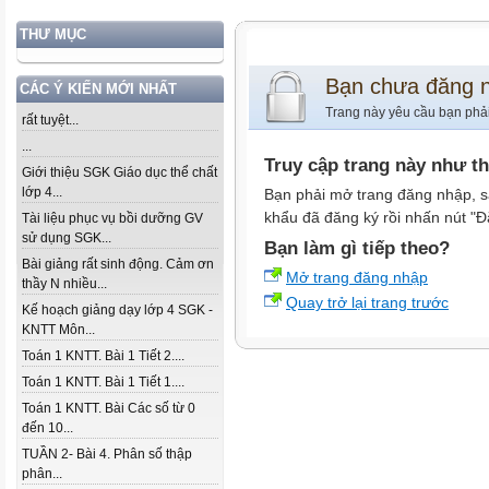
THƯ MỤC
Bạn chưa đăng 
CÁC Ý KIẾN MỚI NHẤT
Trang này yêu cầu bạn phả
rất tuyệt...
...
Truy cập trang này như t
Giới thiệu SGK Giáo dục thể chất
lớp 4...
Bạn phải mở trang đăng nhập, s
khẩu đã đăng ký rồi nhấn nút "Đ
Tài liệu phục vụ bồi dưỡng GV
sử dụng SGK...
Bạn làm gì tiếp theo?
Bài giảng rất sinh động. Cảm ơn
Mở trang đăng nhập
thầy N nhiều...
Quay trở lại trang trước
Kế hoạch giảng dạy lớp 4 SGK -
KNTT Môn...
Toán 1 KNTT. Bài 1 Tiết 2....
Toán 1 KNTT. Bài 1 Tiết 1....
Toán 1 KNTT. Bài Các số từ 0
đến 10...
TUẦN 2- Bài 4. Phân số thập
phân...