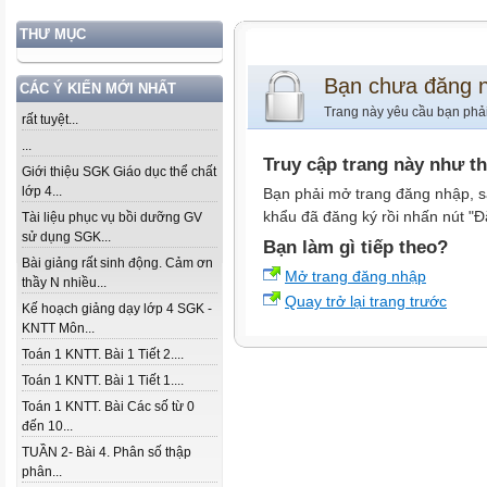
THƯ MỤC
Bạn chưa đăng 
CÁC Ý KIẾN MỚI NHẤT
Trang này yêu cầu bạn phả
rất tuyệt...
...
Truy cập trang này như t
Giới thiệu SGK Giáo dục thể chất
lớp 4...
Bạn phải mở trang đăng nhập, s
khẩu đã đăng ký rồi nhấn nút "Đ
Tài liệu phục vụ bồi dưỡng GV
sử dụng SGK...
Bạn làm gì tiếp theo?
Bài giảng rất sinh động. Cảm ơn
Mở trang đăng nhập
thầy N nhiều...
Quay trở lại trang trước
Kế hoạch giảng dạy lớp 4 SGK -
KNTT Môn...
Toán 1 KNTT. Bài 1 Tiết 2....
Toán 1 KNTT. Bài 1 Tiết 1....
Toán 1 KNTT. Bài Các số từ 0
đến 10...
TUẦN 2- Bài 4. Phân số thập
phân...