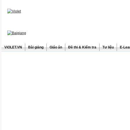
ViOLET.VN
Bài giảng
Giáo án
Đề thi & Kiểm tra
Tư liệu
E-Lea