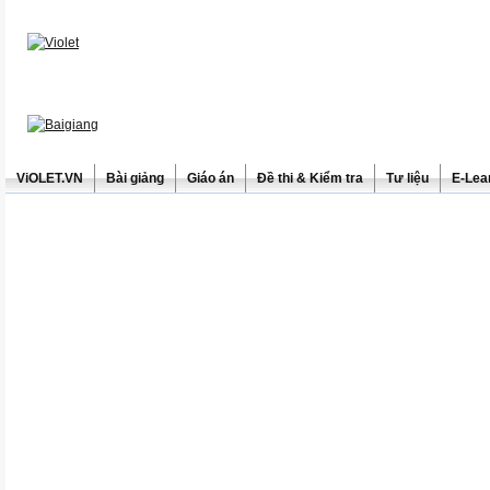
ViOLET.VN
Bài giảng
Giáo án
Đề thi & Kiểm tra
Tư liệu
E-Lea