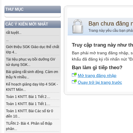
THƯ MỤC
Bạn chưa đăng 
CÁC Ý KIẾN MỚI NHẤT
Trang này yêu cầu bạn phả
rất tuyệt...
...
Truy cập trang này như t
Giới thiệu SGK Giáo dục thể chất
lớp 4...
Bạn phải mở trang đăng nhập, s
khẩu đã đăng ký rồi nhấn nút "Đ
Tài liệu phục vụ bồi dưỡng GV
sử dụng SGK...
Bạn làm gì tiếp theo?
Bài giảng rất sinh động. Cảm ơn
Mở trang đăng nhập
thầy N nhiều...
Quay trở lại trang trước
Kế hoạch giảng dạy lớp 4 SGK -
KNTT Môn...
Toán 1 KNTT. Bài 1 Tiết 2....
Toán 1 KNTT. Bài 1 Tiết 1....
Toán 1 KNTT. Bài Các số từ 0
đến 10...
TUẦN 2- Bài 4. Phân số thập
phân...