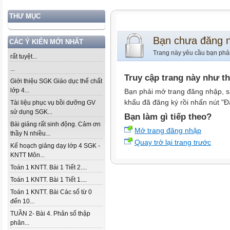
THƯ MỤC
Bạn chưa đăng 
CÁC Ý KIẾN MỚI NHẤT
Trang này yêu cầu bạn phả
rất tuyệt...
...
Truy cập trang này như t
Giới thiệu SGK Giáo dục thể chất
lớp 4...
Bạn phải mở trang đăng nhập, s
khẩu đã đăng ký rồi nhấn nút "Đ
Tài liệu phục vụ bồi dưỡng GV
sử dụng SGK...
Bạn làm gì tiếp theo?
Bài giảng rất sinh động. Cảm ơn
Mở trang đăng nhập
thầy N nhiều...
Quay trở lại trang trước
Kế hoạch giảng dạy lớp 4 SGK -
KNTT Môn...
Toán 1 KNTT. Bài 1 Tiết 2....
Toán 1 KNTT. Bài 1 Tiết 1....
Toán 1 KNTT. Bài Các số từ 0
đến 10...
TUẦN 2- Bài 4. Phân số thập
phân...