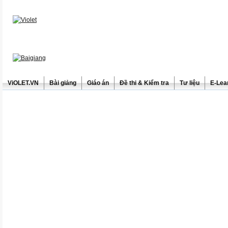
ViOLET.VN
Bài giảng
Giáo án
Đề thi & Kiểm tra
Tư liệu
E-Lea