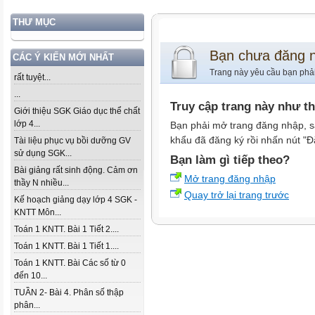
THƯ MỤC
Bạn chưa đăng 
CÁC Ý KIẾN MỚI NHẤT
Trang này yêu cầu bạn phả
rất tuyệt...
...
Truy cập trang này như t
Giới thiệu SGK Giáo dục thể chất
lớp 4...
Bạn phải mở trang đăng nhập, s
khẩu đã đăng ký rồi nhấn nút "Đ
Tài liệu phục vụ bồi dưỡng GV
sử dụng SGK...
Bạn làm gì tiếp theo?
Bài giảng rất sinh động. Cảm ơn
Mở trang đăng nhập
thầy N nhiều...
Quay trở lại trang trước
Kế hoạch giảng dạy lớp 4 SGK -
KNTT Môn...
Toán 1 KNTT. Bài 1 Tiết 2....
Toán 1 KNTT. Bài 1 Tiết 1....
Toán 1 KNTT. Bài Các số từ 0
đến 10...
TUẦN 2- Bài 4. Phân số thập
phân...