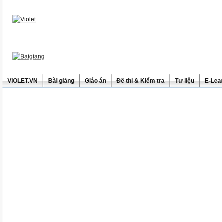
ViOLET.VN
Bài giảng
Giáo án
Đề thi & Kiểm tra
Tư liệu
E-Lea