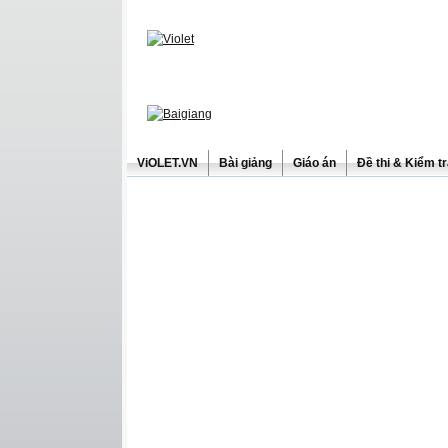
ViOLET.VN
Bài giảng
Giáo án
Đề thi & Kiểm t