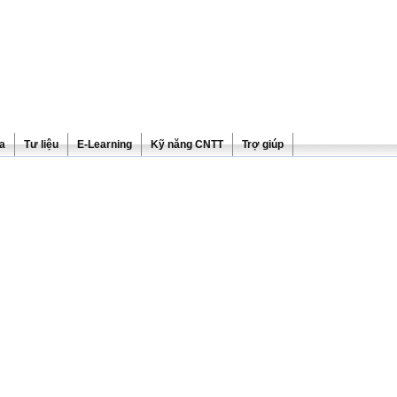
ra
Tư liệu
E-Learning
Kỹ năng CNTT
Trợ giúp