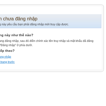
n chưa đăng nhập
g này yêu cầu bạn phải đăng nhập mới truy cập được.
ang này như thế nào?
ang đăng nhập, sau đó điền chính xác tên truy nhập và mật khẩu đã đăng
 "Đăng nhập" ở phía dưới.
iếp theo?
ăng nhập
 trang trước