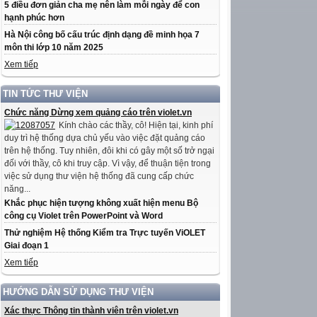
5 điều đơn giản cha mẹ nên làm mỗi ngày để con
hạnh phúc hơn
Hà Nội công bố cấu trúc định dạng đề minh họa 7
môn thi lớp 10 năm 2025
Xem tiếp
TIN TỨC THƯ VIỆN
Chức năng Dừng xem quảng cáo trên violet.vn
Kính chào các thầy, cô! Hiện tại, kinh phí
duy trì hệ thống dựa chủ yếu vào việc đặt quảng cáo
trên hệ thống. Tuy nhiên, đôi khi có gây một số trở ngại
đối với thầy, cô khi truy cập. Vì vậy, để thuận tiện trong
việc sử dụng thư viện hệ thống đã cung cấp chức
năng...
Khắc phục hiện tượng không xuất hiện menu Bộ
công cụ Violet trên PowerPoint và Word
Thử nghiệm Hệ thống Kiểm tra Trực tuyến ViOLET
Giai đoạn 1
Xem tiếp
HƯỚNG DẪN SỬ DỤNG THƯ VIỆN
Xác thực Thông tin thành viên trên violet.vn