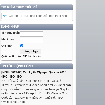
TÌM KIẾM THEO TIÊU ĐỀ
ĐĂNG NHẬP
Tên truy nhập
Mật khẩu
Ghi nhớ
Quên mật khẩu
ĐK thành viên
TIN TỨC CỘNG ĐỒNG
[MỜI HỢP TÁC] Các kỳ thi Olympic Quốc tế 2026
(IMO - IEO - ISO)
Kính gửi Quý Lãnh đạo, Ban Giám hiệu và Quý
Thầy/Cô, FermatTech (Đối tác Google tại VN) phối hợp
cùng SCO Ấn Độ trân trọng kính mời tham gia 3 kỳ thi
uy tín dành cho HS từ lớp 1 - 12: - IMO: Olympic Toán
Quốc tế. - IEO: Olympic Tiếng Anh Quốc tế. - ISO:
Olympic Khoa học...