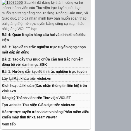
Sau khi đã đăng ký thành công và trở
thành thành viên của Thư viện trực tuyến, nếu bạn
muốn tạo trang riêng cho Trường, Phòng Giáo dục, Sở
Giáo dục, cho cá nhân mình hay bạn muốn soạn thảo
bài giảng điện tử trực tuyến bằng công cụ soạn thảo
bài giảng ViOLET, bạn...
Bài 4: Quản lí ngân hàng câu hỏi và sinh đề có điều
kiện
Bài 3: Tạo đề thi trắc nghiệm trực tuyến dạng chọn
một đáp án đúng
Bài 2: Tạo cây thư mục chứa câu hỏi trắc nghiệm
đồng bộ với danh mục SGK
Bài 1: Hướng dẫn tạo đề thi trắc nghiệm trực tuyến
Lấy lại Mật khẩu trên violet.vn
Kích hoạt tài khoản (Xác nhận thông tin liên hệ) trên
violet.vn
Đăng ký Thành viên trên Thư viện ViOLET
Tạo website Thư viện Giáo dục trên violet.vn
Hỗ trợ trực tuyến trên violet.vn bằng Phần mềm điều
khiển máy tính từ xa TeamViewer
Xem tiếp