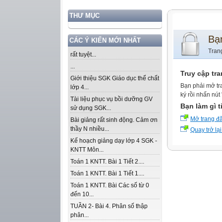
THƯ MỤC
Bạ
CÁC Ý KIẾN MỚI NHẤT
Tran
rất tuyệt...
...
Truy cập tr
Giới thiệu SGK Giáo dục thể chất
Bạn phải mở tr
lớp 4...
ký rồi nhấn nút
Tài liệu phục vụ bồi dưỡng GV
Bạn làm gì t
sử dụng SGK...
Mở trang đ
Bài giảng rất sinh động. Cảm ơn
thầy N nhiều...
Quay trở lại
Kế hoạch giảng dạy lớp 4 SGK -
KNTT Môn...
Toán 1 KNTT. Bài 1 Tiết 2....
Toán 1 KNTT. Bài 1 Tiết 1....
Toán 1 KNTT. Bài Các số từ 0
đến 10...
TUẦN 2- Bài 4. Phân số thập
phân...