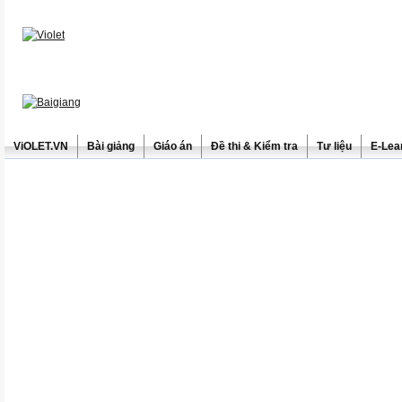
ViOLET.VN
Bài giảng
Giáo án
Đề thi & Kiểm tra
Tư liệu
E-Lea