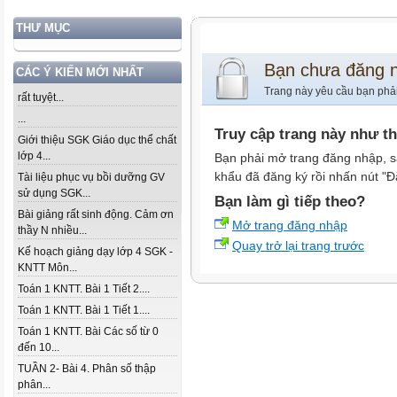
THƯ MỤC
Bạn chưa đăng 
CÁC Ý KIẾN MỚI NHẤT
Trang này yêu cầu bạn phả
rất tuyệt...
...
Truy cập trang này như t
Giới thiệu SGK Giáo dục thể chất
lớp 4...
Bạn phải mở trang đăng nhập, s
khẩu đã đăng ký rồi nhấn nút "Đ
Tài liệu phục vụ bồi dưỡng GV
sử dụng SGK...
Bạn làm gì tiếp theo?
Bài giảng rất sinh động. Cảm ơn
Mở trang đăng nhập
thầy N nhiều...
Quay trở lại trang trước
Kế hoạch giảng dạy lớp 4 SGK -
KNTT Môn...
Toán 1 KNTT. Bài 1 Tiết 2....
Toán 1 KNTT. Bài 1 Tiết 1....
Toán 1 KNTT. Bài Các số từ 0
đến 10...
TUẦN 2- Bài 4. Phân số thập
phân...