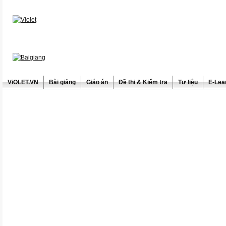
ViOLET.VN
Bài giảng
Giáo án
Đề thi & Kiểm tra
Tư liệu
E-Lea