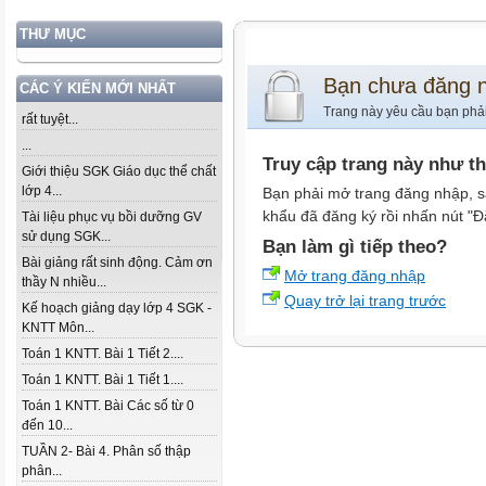
THƯ MỤC
Bạn chưa đăng 
CÁC Ý KIẾN MỚI NHẤT
Trang này yêu cầu bạn phả
rất tuyệt...
...
Truy cập trang này như t
Giới thiệu SGK Giáo dục thể chất
lớp 4...
Bạn phải mở trang đăng nhập, s
khẩu đã đăng ký rồi nhấn nút "Đ
Tài liệu phục vụ bồi dưỡng GV
sử dụng SGK...
Bạn làm gì tiếp theo?
Bài giảng rất sinh động. Cảm ơn
Mở trang đăng nhập
thầy N nhiều...
Quay trở lại trang trước
Kế hoạch giảng dạy lớp 4 SGK -
KNTT Môn...
Toán 1 KNTT. Bài 1 Tiết 2....
Toán 1 KNTT. Bài 1 Tiết 1....
Toán 1 KNTT. Bài Các số từ 0
đến 10...
TUẦN 2- Bài 4. Phân số thập
phân...