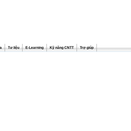
ra
Tư liệu
E-Learning
Kỹ năng CNTT
Trợ giúp