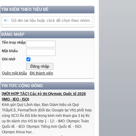
TÌM KIẾM THEO TIÊU ĐỀ
ĐĂNG NHẬP
Tên truy nhập
Mật khẩu
Ghi nhớ
Quên mật khẩu
ĐK thành viên
TIN TỨC CỘNG ĐỒNG
[MỜI HỢP TÁC] Các kỳ thi Olympic Quốc tế 2026
(IMO - IEO - ISO)
Kính gửi Quý Lãnh đạo, Ban Giám hiệu và Quý
Thầy/Cô, FermatTech (Đối tác Google tại VN) phối hợp
cùng SCO Ấn Độ trân trọng kính mời tham gia 3 kỳ thi
uy tín dành cho HS từ lớp 1 - 12: - IMO: Olympic Toán
Quốc tế. - IEO: Olympic Tiếng Anh Quốc tế. - ISO:
Olympic Khoa học...