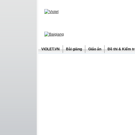
ViOLET.VN
Bài giảng
Giáo án
Đề thi & Kiểm t