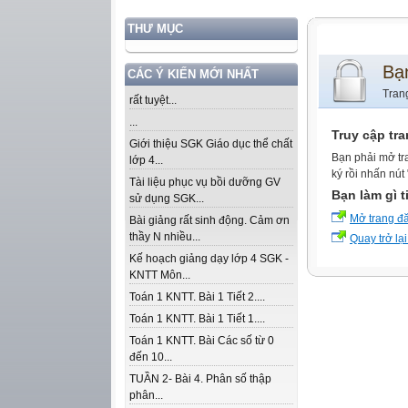
THƯ MỤC
Bạ
CÁC Ý KIẾN MỚI NHẤT
Tran
rất tuyệt...
...
Truy cập tr
Giới thiệu SGK Giáo dục thể chất
Bạn phải mở tr
lớp 4...
ký rồi nhấn nút
Tài liệu phục vụ bồi dưỡng GV
Bạn làm gì t
sử dụng SGK...
Mở trang đ
Bài giảng rất sinh động. Cảm ơn
thầy N nhiều...
Quay trở lại
Kế hoạch giảng dạy lớp 4 SGK -
KNTT Môn...
Toán 1 KNTT. Bài 1 Tiết 2....
Toán 1 KNTT. Bài 1 Tiết 1....
Toán 1 KNTT. Bài Các số từ 0
đến 10...
TUẦN 2- Bài 4. Phân số thập
phân...