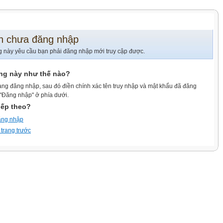
n chưa đăng nhập
g này yêu cầu bạn phải đăng nhập mới truy cập được.
ang này như thế nào?
ang đăng nhập, sau đó điền chính xác tên truy nhập và mật khẩu đã đăng
 "Đăng nhập" ở phía dưới.
iếp theo?
ăng nhập
 trang trước