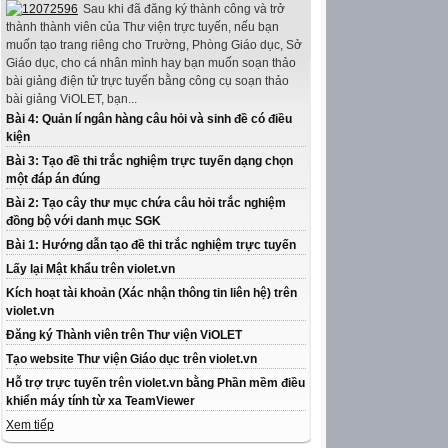
Sau khi đã đăng ký thành công và trở
thành thành viên của Thư viện trực tuyến, nếu bạn
muốn tạo trang riêng cho Trường, Phòng Giáo dục, Sở
Giáo dục, cho cá nhân mình hay bạn muốn soạn thảo
bài giảng điện tử trực tuyến bằng công cụ soạn thảo
bài giảng ViOLET, bạn...
Bài 4: Quản lí ngân hàng câu hỏi và sinh đề có điều
kiện
Bài 3: Tạo đề thi trắc nghiệm trực tuyến dạng chọn
một đáp án đúng
Bài 2: Tạo cây thư mục chứa câu hỏi trắc nghiệm
đồng bộ với danh mục SGK
Bài 1: Hướng dẫn tạo đề thi trắc nghiệm trực tuyến
Lấy lại Mật khẩu trên violet.vn
Kích hoạt tài khoản (Xác nhận thông tin liên hệ) trên
violet.vn
Đăng ký Thành viên trên Thư viện ViOLET
Tạo website Thư viện Giáo dục trên violet.vn
Hỗ trợ trực tuyến trên violet.vn bằng Phần mềm điều
khiển máy tính từ xa TeamViewer
Xem tiếp