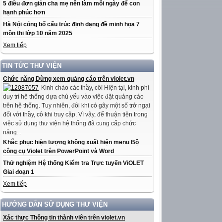
5 điều đơn giản cha mẹ nên làm mỗi ngày để con
hạnh phúc hơn
Hà Nội công bố cấu trúc định dạng đề minh họa 7
môn thi lớp 10 năm 2025
Xem tiếp
TIN TỨC THƯ VIỆN
Chức năng Dừng xem quảng cáo trên violet.vn
Kính chào các thầy, cô! Hiện tại, kinh phí
duy trì hệ thống dựa chủ yếu vào việc đặt quảng cáo
trên hệ thống. Tuy nhiên, đôi khi có gây một số trở ngại
đối với thầy, cô khi truy cập. Vì vậy, để thuận tiện trong
việc sử dụng thư viện hệ thống đã cung cấp chức
năng...
Khắc phục hiện tượng không xuất hiện menu Bộ
công cụ Violet trên PowerPoint và Word
Thử nghiệm Hệ thống Kiểm tra Trực tuyến ViOLET
Giai đoạn 1
Xem tiếp
HƯỚNG DẪN SỬ DỤNG THƯ VIỆN
Xác thực Thông tin thành viên trên violet.vn