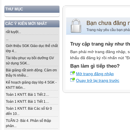
THƯ MỤC
Bạn chưa đăng 
CÁC Ý KIẾN MỚI NHẤT
Trang này yêu cầu bạn phả
rất tuyệt...
...
Truy cập trang này như t
Giới thiệu SGK Giáo dục thể chất
lớp 4...
Bạn phải mở trang đăng nhập, s
khẩu đã đăng ký rồi nhấn nút "Đ
Tài liệu phục vụ bồi dưỡng GV
sử dụng SGK...
Bạn làm gì tiếp theo?
Bài giảng rất sinh động. Cảm ơn
Mở trang đăng nhập
thầy N nhiều...
Quay trở lại trang trước
Kế hoạch giảng dạy lớp 4 SGK -
KNTT Môn...
Toán 1 KNTT. Bài 1 Tiết 2....
Toán 1 KNTT. Bài 1 Tiết 1....
Toán 1 KNTT. Bài Các số từ 0
đến 10...
TUẦN 2- Bài 4. Phân số thập
phân...