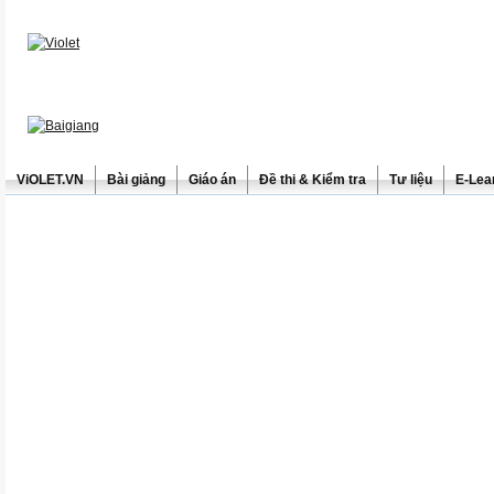
ViOLET.VN
Bài giảng
Giáo án
Đề thi & Kiểm tra
Tư liệu
E-Lea