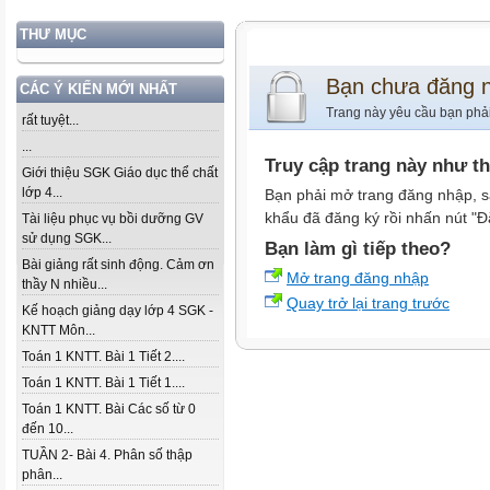
THƯ MỤC
Bạn chưa đăng 
CÁC Ý KIẾN MỚI NHẤT
Trang này yêu cầu bạn phả
rất tuyệt...
...
Truy cập trang này như t
Giới thiệu SGK Giáo dục thể chất
lớp 4...
Bạn phải mở trang đăng nhập, s
khẩu đã đăng ký rồi nhấn nút "Đ
Tài liệu phục vụ bồi dưỡng GV
sử dụng SGK...
Bạn làm gì tiếp theo?
Bài giảng rất sinh động. Cảm ơn
Mở trang đăng nhập
thầy N nhiều...
Quay trở lại trang trước
Kế hoạch giảng dạy lớp 4 SGK -
KNTT Môn...
Toán 1 KNTT. Bài 1 Tiết 2....
Toán 1 KNTT. Bài 1 Tiết 1....
Toán 1 KNTT. Bài Các số từ 0
đến 10...
TUẦN 2- Bài 4. Phân số thập
phân...