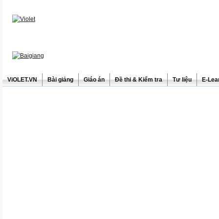
ViOLET.VN
Bài giảng
Giáo án
Đề thi & Kiểm tra
Tư liệu
E-Lea