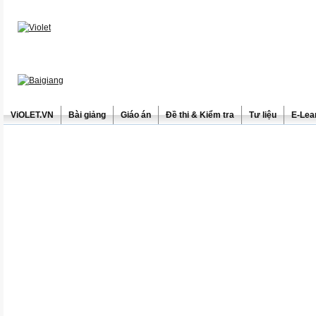
ViOLET.VN
Bài giảng
Giáo án
Đề thi & Kiểm tra
Tư liệu
E-Lea