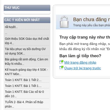
THƯ MỤC
Bạn chưa đăng 
CÁC Ý KIẾN MỚI NHẤT
Trang này yêu cầu bạn phả
rất tuyệt...
...
Truy cập trang này như t
Giới thiệu SGK Giáo dục thể chất
lớp 4...
Bạn phải mở trang đăng nhập, s
khẩu đã đăng ký rồi nhấn nút "Đ
Tài liệu phục vụ bồi dưỡng GV
sử dụng SGK...
Bạn làm gì tiếp theo?
Bài giảng rất sinh động. Cảm ơn
Mở trang đăng nhập
thầy N nhiều...
Quay trở lại trang trước
Kế hoạch giảng dạy lớp 4 SGK -
KNTT Môn...
Toán 1 KNTT. Bài 1 Tiết 2....
Toán 1 KNTT. Bài 1 Tiết 1....
Toán 1 KNTT. Bài Các số từ 0
đến 10...
TUẦN 2- Bài 4. Phân số thập
phân...