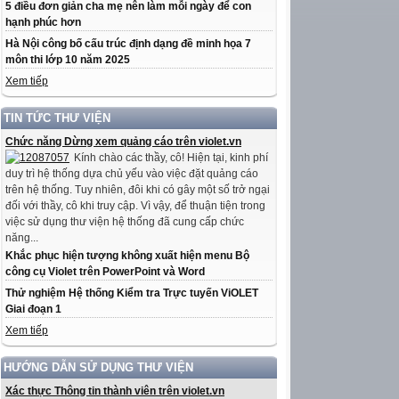
5 điều đơn giản cha mẹ nên làm mỗi ngày để con
hạnh phúc hơn
Hà Nội công bố cấu trúc định dạng đề minh họa 7
môn thi lớp 10 năm 2025
Xem tiếp
TIN TỨC THƯ VIỆN
Chức năng Dừng xem quảng cáo trên violet.vn
Kính chào các thầy, cô! Hiện tại, kinh phí
duy trì hệ thống dựa chủ yếu vào việc đặt quảng cáo
trên hệ thống. Tuy nhiên, đôi khi có gây một số trở ngại
đối với thầy, cô khi truy cập. Vì vậy, để thuận tiện trong
việc sử dụng thư viện hệ thống đã cung cấp chức
năng...
Khắc phục hiện tượng không xuất hiện menu Bộ
công cụ Violet trên PowerPoint và Word
Thử nghiệm Hệ thống Kiểm tra Trực tuyến ViOLET
Giai đoạn 1
Xem tiếp
HƯỚNG DẪN SỬ DỤNG THƯ VIỆN
Xác thực Thông tin thành viên trên violet.vn