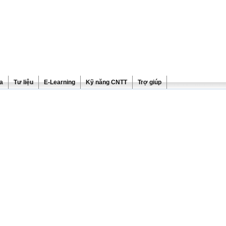
ra
Tư liệu
E-Learning
Kỹ năng CNTT
Trợ giúp