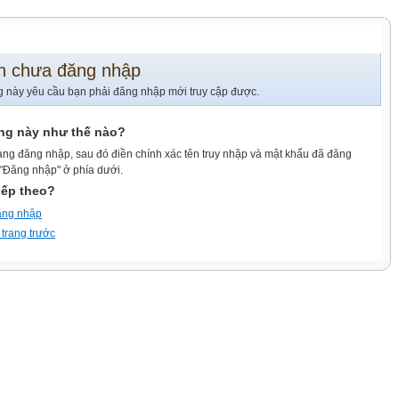
n chưa đăng nhập
g này yêu cầu bạn phải đăng nhập mới truy cập được.
ang này như thế nào?
ang đăng nhập, sau đó điền chính xác tên truy nhập và mật khẩu đã đăng
 "Đăng nhập" ở phía dưới.
iếp theo?
ăng nhập
 trang trước