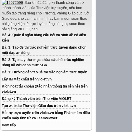
Sau khi đã đăng ký thành công và trở
thành thành viên của Thư viện trực tuyến, nếu bạn
muốn tạo trang riêng cho Trường, Phòng Giáo dục, Sở
Giáo dục, cho cá nhân mình hay bạn muốn soạn thảo
bài giảng điện tử trực tuyến bằng công cụ soạn thảo
bài giảng ViOLET, bạn...
Bài 4: Quản lí ngân hàng câu hỏi và sinh đề có điều
kiện
Bài 3: Tạo đề thi trắc nghiệm trực tuyến dạng chọn
một đáp án đúng
Bài 2: Tạo cây thư mục chứa câu hỏi trắc nghiệm
đồng bộ với danh mục SGK
Bài 1: Hướng dẫn tạo đề thi trắc nghiệm trực tuyến
Lấy lại Mật khẩu trên violet.vn
Kích hoạt tài khoản (Xác nhận thông tin liên hệ) trên
violet.vn
Đăng ký Thành viên trên Thư viện ViOLET
Tạo website Thư viện Giáo dục trên violet.vn
Hỗ trợ trực tuyến trên violet.vn bằng Phần mềm điều
khiển máy tính từ xa TeamViewer
Xem tiếp