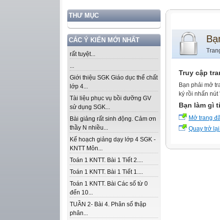
THƯ MỤC
Bạ
CÁC Ý KIẾN MỚI NHẤT
Tran
rất tuyệt...
...
Truy cập tr
Giới thiệu SGK Giáo dục thể chất
Bạn phải mở tr
lớp 4...
ký rồi nhấn nút
Tài liệu phục vụ bồi dưỡng GV
Bạn làm gì t
sử dụng SGK...
Mở trang đ
Bài giảng rất sinh động. Cảm ơn
thầy N nhiều...
Quay trở lại
Kế hoạch giảng dạy lớp 4 SGK -
KNTT Môn...
Toán 1 KNTT. Bài 1 Tiết 2....
Toán 1 KNTT. Bài 1 Tiết 1....
Toán 1 KNTT. Bài Các số từ 0
đến 10...
TUẦN 2- Bài 4. Phân số thập
phân...