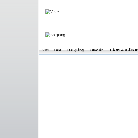
ViOLET.VN
Bài giảng
Giáo án
Đề thi & Kiểm t