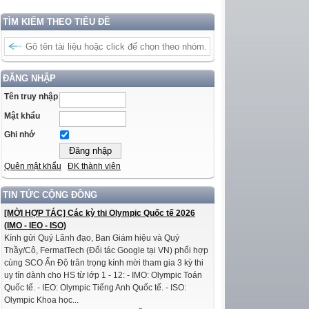
TÌM KIẾM THEO TIÊU ĐỀ
ĐĂNG NHẬP
Tên truy nhập
Mật khẩu
Ghi nhớ
Quên mật khẩu
ĐK thành viên
TIN TỨC CỘNG ĐỒNG
[MỜI HỢP TÁC] Các kỳ thi Olympic Quốc tế 2026
(IMO - IEO - ISO)
Kính gửi Quý Lãnh đạo, Ban Giám hiệu và Quý
Thầy/Cô, FermatTech (Đối tác Google tại VN) phối hợp
cùng SCO Ấn Độ trân trọng kính mời tham gia 3 kỳ thi
uy tín dành cho HS từ lớp 1 - 12: - IMO: Olympic Toán
Quốc tế. - IEO: Olympic Tiếng Anh Quốc tế. - ISO:
Olympic Khoa học...