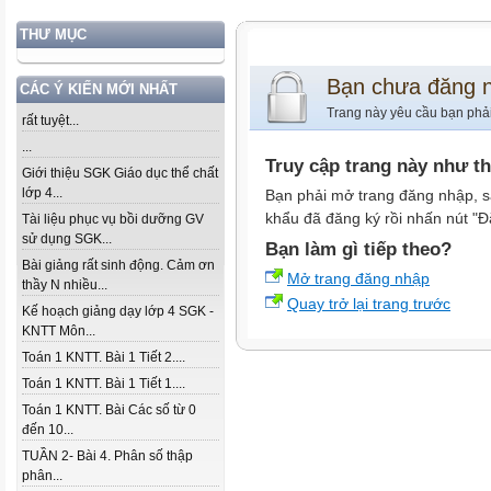
THƯ MỤC
Bạn chưa đăng 
CÁC Ý KIẾN MỚI NHẤT
Trang này yêu cầu bạn phả
rất tuyệt...
...
Truy cập trang này như t
Giới thiệu SGK Giáo dục thể chất
lớp 4...
Bạn phải mở trang đăng nhập, s
khẩu đã đăng ký rồi nhấn nút "Đ
Tài liệu phục vụ bồi dưỡng GV
sử dụng SGK...
Bạn làm gì tiếp theo?
Bài giảng rất sinh động. Cảm ơn
Mở trang đăng nhập
thầy N nhiều...
Quay trở lại trang trước
Kế hoạch giảng dạy lớp 4 SGK -
KNTT Môn...
Toán 1 KNTT. Bài 1 Tiết 2....
Toán 1 KNTT. Bài 1 Tiết 1....
Toán 1 KNTT. Bài Các số từ 0
đến 10...
TUẦN 2- Bài 4. Phân số thập
phân...