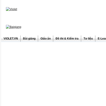
ViOLET.VN
Bài giảng
Giáo án
Đề thi & Kiểm tra
Tư liệu
E-Lea