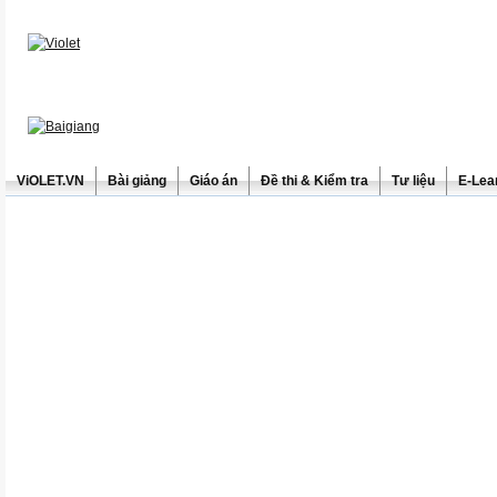
ViOLET.VN
Bài giảng
Giáo án
Đề thi & Kiểm tra
Tư liệu
E-Lea