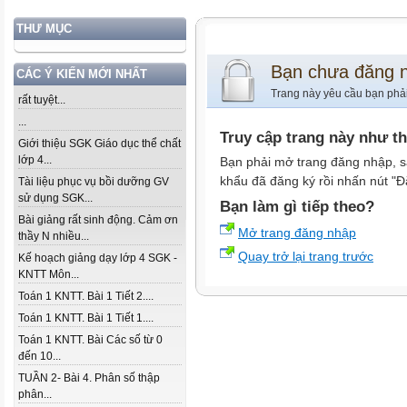
THƯ MỤC
Bạn chưa đăng 
CÁC Ý KIẾN MỚI NHẤT
Trang này yêu cầu bạn phả
rất tuyệt...
...
Truy cập trang này như t
Giới thiệu SGK Giáo dục thể chất
lớp 4...
Bạn phải mở trang đăng nhập, s
khẩu đã đăng ký rồi nhấn nút "Đ
Tài liệu phục vụ bồi dưỡng GV
sử dụng SGK...
Bạn làm gì tiếp theo?
Bài giảng rất sinh động. Cảm ơn
Mở trang đăng nhập
thầy N nhiều...
Quay trở lại trang trước
Kế hoạch giảng dạy lớp 4 SGK -
KNTT Môn...
Toán 1 KNTT. Bài 1 Tiết 2....
Toán 1 KNTT. Bài 1 Tiết 1....
Toán 1 KNTT. Bài Các số từ 0
đến 10...
TUẦN 2- Bài 4. Phân số thập
phân...