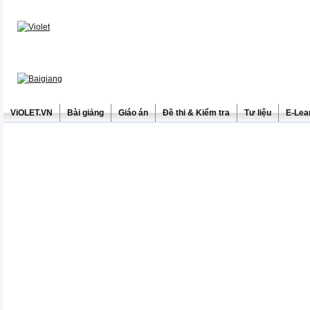
ViOLET.VN
Bài giảng
Giáo án
Đề thi & Kiểm tra
Tư liệu
E-Lea