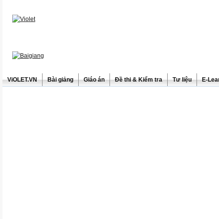
ViOLET.VN
Bài giảng
Giáo án
Đề thi & Kiểm tra
Tư liệu
E-Lea