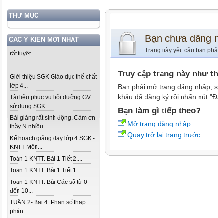
THƯ MỤC
Bạn chưa đăng 
CÁC Ý KIẾN MỚI NHẤT
Trang này yêu cầu bạn phả
rất tuyệt...
...
Truy cập trang này như t
Giới thiệu SGK Giáo dục thể chất
lớp 4...
Bạn phải mở trang đăng nhập, s
khẩu đã đăng ký rồi nhấn nút "Đ
Tài liệu phục vụ bồi dưỡng GV
sử dụng SGK...
Bạn làm gì tiếp theo?
Bài giảng rất sinh động. Cảm ơn
Mở trang đăng nhập
thầy N nhiều...
Quay trở lại trang trước
Kế hoạch giảng dạy lớp 4 SGK -
KNTT Môn...
Toán 1 KNTT. Bài 1 Tiết 2....
Toán 1 KNTT. Bài 1 Tiết 1....
Toán 1 KNTT. Bài Các số từ 0
đến 10...
TUẦN 2- Bài 4. Phân số thập
phân...