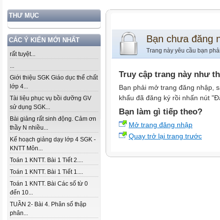
THƯ MỤC
Bạn chưa đăng 
CÁC Ý KIẾN MỚI NHẤT
Trang này yêu cầu bạn phả
rất tuyệt...
...
Truy cập trang này như t
Giới thiệu SGK Giáo dục thể chất
lớp 4...
Bạn phải mở trang đăng nhập, s
khẩu đã đăng ký rồi nhấn nút "Đ
Tài liệu phục vụ bồi dưỡng GV
sử dụng SGK...
Bạn làm gì tiếp theo?
Bài giảng rất sinh động. Cảm ơn
Mở trang đăng nhập
thầy N nhiều...
Quay trở lại trang trước
Kế hoạch giảng dạy lớp 4 SGK -
KNTT Môn...
Toán 1 KNTT. Bài 1 Tiết 2....
Toán 1 KNTT. Bài 1 Tiết 1....
Toán 1 KNTT. Bài Các số từ 0
đến 10...
TUẦN 2- Bài 4. Phân số thập
phân...