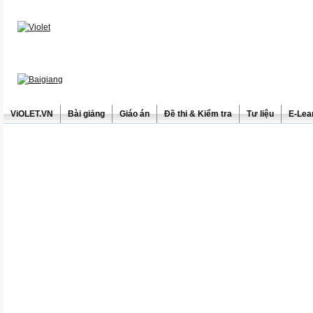
ViOLET.VN
Bài giảng
Giáo án
Đề thi & Kiểm tra
Tư liệu
E-Lea