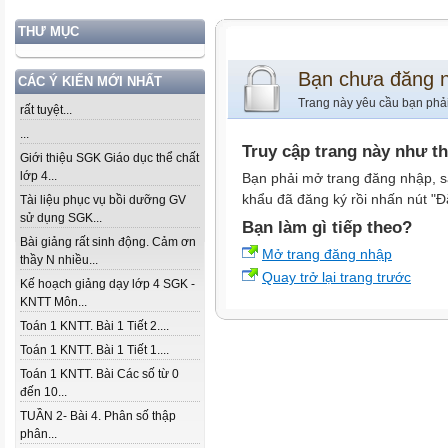
THƯ MỤC
Bạn chưa đăng 
CÁC Ý KIẾN MỚI NHẤT
Trang này yêu cầu bạn phả
rất tuyệt...
...
Truy cập trang này như t
Giới thiệu SGK Giáo dục thể chất
lớp 4...
Bạn phải mở trang đăng nhập, s
khẩu đã đăng ký rồi nhấn nút "Đ
Tài liệu phục vụ bồi dưỡng GV
sử dụng SGK...
Bạn làm gì tiếp theo?
Bài giảng rất sinh động. Cảm ơn
Mở trang đăng nhập
thầy N nhiều...
Quay trở lại trang trước
Kế hoạch giảng dạy lớp 4 SGK -
KNTT Môn...
Toán 1 KNTT. Bài 1 Tiết 2....
Toán 1 KNTT. Bài 1 Tiết 1....
Toán 1 KNTT. Bài Các số từ 0
đến 10...
TUẦN 2- Bài 4. Phân số thập
phân...