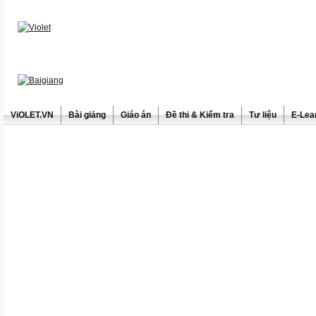
ViOLET.VN
Bài giảng
Giáo án
Đề thi & Kiểm tra
Tư liệu
E-Lea