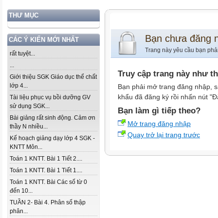
THƯ MỤC
Bạn chưa đăng 
CÁC Ý KIẾN MỚI NHẤT
Trang này yêu cầu bạn phả
rất tuyệt...
...
Truy cập trang này như t
Giới thiệu SGK Giáo dục thể chất
lớp 4...
Bạn phải mở trang đăng nhập, s
khẩu đã đăng ký rồi nhấn nút "Đ
Tài liệu phục vụ bồi dưỡng GV
sử dụng SGK...
Bạn làm gì tiếp theo?
Bài giảng rất sinh động. Cảm ơn
Mở trang đăng nhập
thầy N nhiều...
Quay trở lại trang trước
Kế hoạch giảng dạy lớp 4 SGK -
KNTT Môn...
Toán 1 KNTT. Bài 1 Tiết 2....
Toán 1 KNTT. Bài 1 Tiết 1....
Toán 1 KNTT. Bài Các số từ 0
đến 10...
TUẦN 2- Bài 4. Phân số thập
phân...