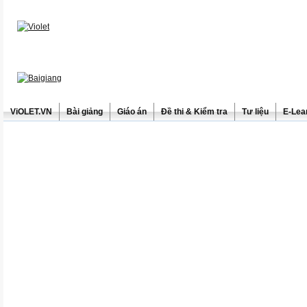
ViOLET.VN
Bài giảng
Giáo án
Đề thi & Kiểm tra
Tư liệu
E-Lea