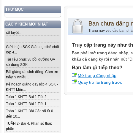
THƯ MỤC
Bạn chưa đăng 
CÁC Ý KIẾN MỚI NHẤT
Trang này yêu cầu bạn phả
rất tuyệt...
...
Truy cập trang này như t
Giới thiệu SGK Giáo dục thể chất
lớp 4...
Bạn phải mở trang đăng nhập, s
khẩu đã đăng ký rồi nhấn nút "Đ
Tài liệu phục vụ bồi dưỡng GV
sử dụng SGK...
Bạn làm gì tiếp theo?
Bài giảng rất sinh động. Cảm ơn
Mở trang đăng nhập
thầy N nhiều...
Quay trở lại trang trước
Kế hoạch giảng dạy lớp 4 SGK -
KNTT Môn...
Toán 1 KNTT. Bài 1 Tiết 2....
Toán 1 KNTT. Bài 1 Tiết 1....
Toán 1 KNTT. Bài Các số từ 0
đến 10...
TUẦN 2- Bài 4. Phân số thập
phân...