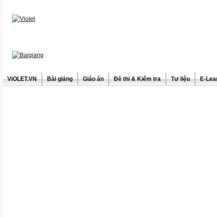
ViOLET.VN
Bài giảng
Giáo án
Đề thi & Kiểm tra
Tư liệu
E-Lea