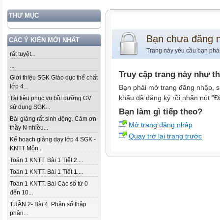
THƯ MỤC
Bạn chưa đăng 
CÁC Ý KIẾN MỚI NHẤT
Trang này yêu cầu bạn phả
rất tuyệt...
...
Truy cập trang này như t
Giới thiệu SGK Giáo dục thể chất
lớp 4...
Bạn phải mở trang đăng nhập, s
khẩu đã đăng ký rồi nhấn nút "Đ
Tài liệu phục vụ bồi dưỡng GV
sử dụng SGK...
Bạn làm gì tiếp theo?
Bài giảng rất sinh động. Cảm ơn
Mở trang đăng nhập
thầy N nhiều...
Quay trở lại trang trước
Kế hoạch giảng dạy lớp 4 SGK -
KNTT Môn...
Toán 1 KNTT. Bài 1 Tiết 2....
Toán 1 KNTT. Bài 1 Tiết 1....
Toán 1 KNTT. Bài Các số từ 0
đến 10...
TUẦN 2- Bài 4. Phân số thập
phân...