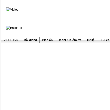
ViOLET.VN
Bài giảng
Giáo án
Đề thi & Kiểm tra
Tư liệu
E-Lea