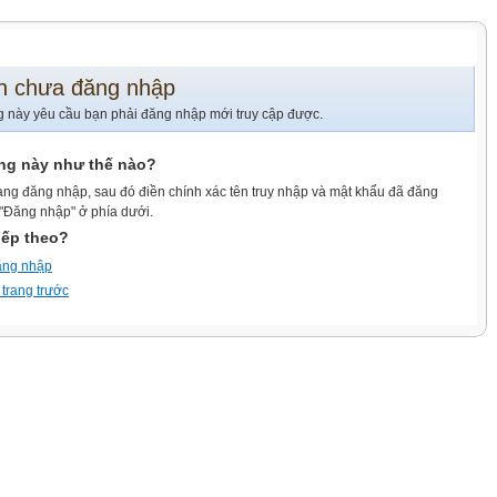
n chưa đăng nhập
g này yêu cầu bạn phải đăng nhập mới truy cập được.
ang này như thế nào?
ang đăng nhập, sau đó điền chính xác tên truy nhập và mật khẩu đã đăng
 "Đăng nhập" ở phía dưới.
iếp theo?
ăng nhập
 trang trước