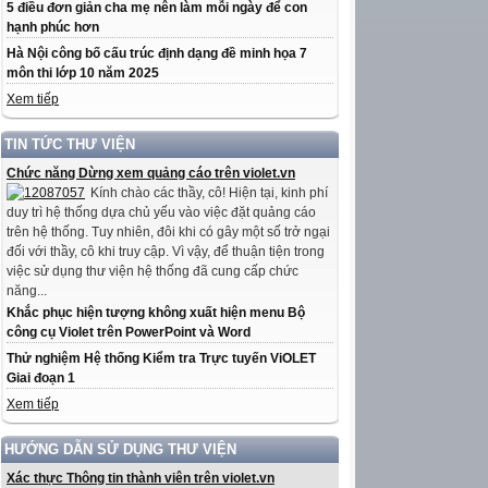
5 điều đơn giản cha mẹ nên làm mỗi ngày để con
hạnh phúc hơn
Hà Nội công bố cấu trúc định dạng đề minh họa 7
môn thi lớp 10 năm 2025
Xem tiếp
TIN TỨC THƯ VIỆN
Chức năng Dừng xem quảng cáo trên violet.vn
Kính chào các thầy, cô! Hiện tại, kinh phí
duy trì hệ thống dựa chủ yếu vào việc đặt quảng cáo
trên hệ thống. Tuy nhiên, đôi khi có gây một số trở ngại
đối với thầy, cô khi truy cập. Vì vậy, để thuận tiện trong
việc sử dụng thư viện hệ thống đã cung cấp chức
năng...
Khắc phục hiện tượng không xuất hiện menu Bộ
công cụ Violet trên PowerPoint và Word
Thử nghiệm Hệ thống Kiểm tra Trực tuyến ViOLET
Giai đoạn 1
Xem tiếp
HƯỚNG DẪN SỬ DỤNG THƯ VIỆN
Xác thực Thông tin thành viên trên violet.vn