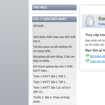
THƯ MỤC
Bạ
CÁC Ý KIẾN MỚI NHẤT
Tran
rất tuyệt...
...
Truy cập tr
Giới thiệu SGK Giáo dục thể chất
Bạn phải mở tr
lớp 4...
ký rồi nhấn nút
Tài liệu phục vụ bồi dưỡng GV
Bạn làm gì t
sử dụng SGK...
Mở trang đ
Bài giảng rất sinh động. Cảm ơn
thầy N nhiều...
Quay trở lại
Kế hoạch giảng dạy lớp 4 SGK -
KNTT Môn...
Toán 1 KNTT. Bài 1 Tiết 2....
Toán 1 KNTT. Bài 1 Tiết 1....
Toán 1 KNTT. Bài Các số từ 0
đến 10...
TUẦN 2- Bài 4. Phân số thập
phân...