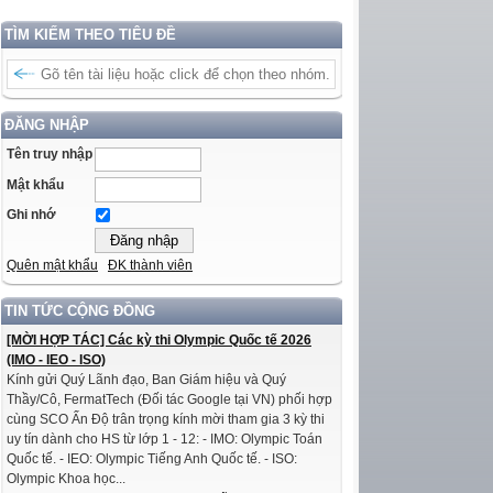
TÌM KIẾM THEO TIÊU ĐỀ
ĐĂNG NHẬP
Tên truy nhập
Mật khẩu
Ghi nhớ
Quên mật khẩu
ĐK thành viên
TIN TỨC CỘNG ĐỒNG
[MỜI HỢP TÁC] Các kỳ thi Olympic Quốc tế 2026
(IMO - IEO - ISO)
Kính gửi Quý Lãnh đạo, Ban Giám hiệu và Quý
Thầy/Cô, FermatTech (Đối tác Google tại VN) phối hợp
cùng SCO Ấn Độ trân trọng kính mời tham gia 3 kỳ thi
uy tín dành cho HS từ lớp 1 - 12: - IMO: Olympic Toán
Quốc tế. - IEO: Olympic Tiếng Anh Quốc tế. - ISO:
Olympic Khoa học...