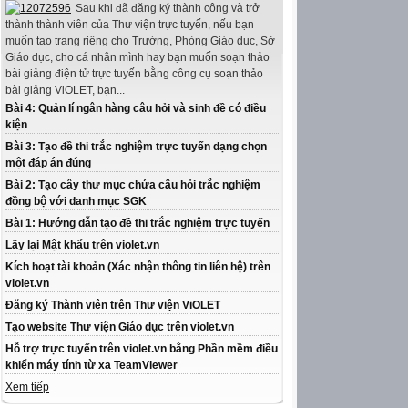
Sau khi đã đăng ký thành công và trở
thành thành viên của Thư viện trực tuyến, nếu bạn
muốn tạo trang riêng cho Trường, Phòng Giáo dục, Sở
Giáo dục, cho cá nhân mình hay bạn muốn soạn thảo
bài giảng điện tử trực tuyến bằng công cụ soạn thảo
bài giảng ViOLET, bạn...
Bài 4: Quản lí ngân hàng câu hỏi và sinh đề có điều
kiện
Bài 3: Tạo đề thi trắc nghiệm trực tuyến dạng chọn
một đáp án đúng
Bài 2: Tạo cây thư mục chứa câu hỏi trắc nghiệm
đồng bộ với danh mục SGK
Bài 1: Hướng dẫn tạo đề thi trắc nghiệm trực tuyến
Lấy lại Mật khẩu trên violet.vn
Kích hoạt tài khoản (Xác nhận thông tin liên hệ) trên
violet.vn
Đăng ký Thành viên trên Thư viện ViOLET
Tạo website Thư viện Giáo dục trên violet.vn
Hỗ trợ trực tuyến trên violet.vn bằng Phần mềm điều
khiển máy tính từ xa TeamViewer
Xem tiếp