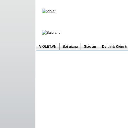
ViOLET.VN
Bài giảng
Giáo án
Đề thi & Kiểm t