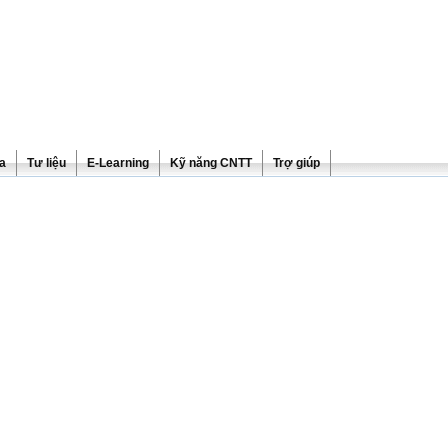
ra
Tư liệu
E-Learning
Kỹ năng CNTT
Trợ giúp