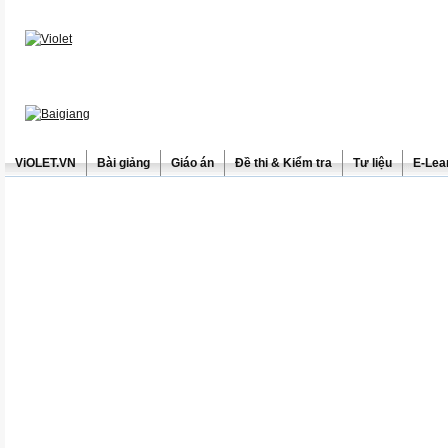
ViOLET.VN
Bài giảng
Giáo án
Đề thi & Kiểm tra
Tư liệu
E-Lea