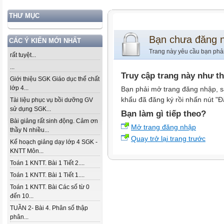
THƯ MỤC
Bạn chưa đăng 
CÁC Ý KIẾN MỚI NHẤT
Trang này yêu cầu bạn phả
rất tuyệt...
...
Truy cập trang này như t
Giới thiệu SGK Giáo dục thể chất
lớp 4...
Bạn phải mở trang đăng nhập, s
khẩu đã đăng ký rồi nhấn nút "Đ
Tài liệu phục vụ bồi dưỡng GV
sử dụng SGK...
Bạn làm gì tiếp theo?
Bài giảng rất sinh động. Cảm ơn
Mở trang đăng nhập
thầy N nhiều...
Quay trở lại trang trước
Kế hoạch giảng dạy lớp 4 SGK -
KNTT Môn...
Toán 1 KNTT. Bài 1 Tiết 2....
Toán 1 KNTT. Bài 1 Tiết 1....
Toán 1 KNTT. Bài Các số từ 0
đến 10...
TUẦN 2- Bài 4. Phân số thập
phân...