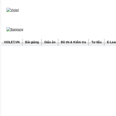
ViOLET.VN
Bài giảng
Giáo án
Đề thi & Kiểm tra
Tư liệu
E-Lea