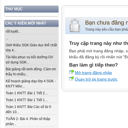
THƯ MỤC
Bạn chưa đăng 
CÁC Ý KIẾN MỚI NHẤT
Trang này yêu cầu bạn phả
rất tuyệt...
...
Truy cập trang này như t
Giới thiệu SGK Giáo dục thể chất
lớp 4...
Bạn phải mở trang đăng nhập, s
khẩu đã đăng ký rồi nhấn nút "Đ
Tài liệu phục vụ bồi dưỡng GV
sử dụng SGK...
Bạn làm gì tiếp theo?
Bài giảng rất sinh động. Cảm ơn
Mở trang đăng nhập
thầy N nhiều...
Quay trở lại trang trước
Kế hoạch giảng dạy lớp 4 SGK -
KNTT Môn...
Toán 1 KNTT. Bài 1 Tiết 2....
Toán 1 KNTT. Bài 1 Tiết 1....
Toán 1 KNTT. Bài Các số từ 0
đến 10...
TUẦN 2- Bài 4. Phân số thập
phân...