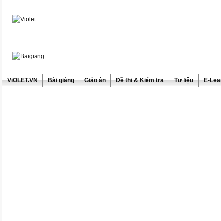
ViOLET.VN
Bài giảng
Giáo án
Đề thi & Kiểm tra
Tư liệu
E-Lea