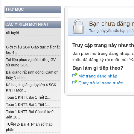
THƯ MỤC
Bạn chưa đăng 
CÁC Ý KIẾN MỚI NHẤT
Trang này yêu cầu bạn phả
rất tuyệt...
...
Truy cập trang này như t
Giới thiệu SGK Giáo dục thể chất
lớp 4...
Bạn phải mở trang đăng nhập, s
khẩu đã đăng ký rồi nhấn nút "Đ
Tài liệu phục vụ bồi dưỡng GV
sử dụng SGK...
Bạn làm gì tiếp theo?
Bài giảng rất sinh động. Cảm ơn
Mở trang đăng nhập
thầy N nhiều...
Quay trở lại trang trước
Kế hoạch giảng dạy lớp 4 SGK -
KNTT Môn...
Toán 1 KNTT. Bài 1 Tiết 2....
Toán 1 KNTT. Bài 1 Tiết 1....
Toán 1 KNTT. Bài Các số từ 0
đến 10...
TUẦN 2- Bài 4. Phân số thập
phân...