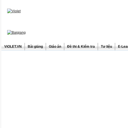
ViOLET.VN
Bài giảng
Giáo án
Đề thi & Kiểm tra
Tư liệu
E-Lea