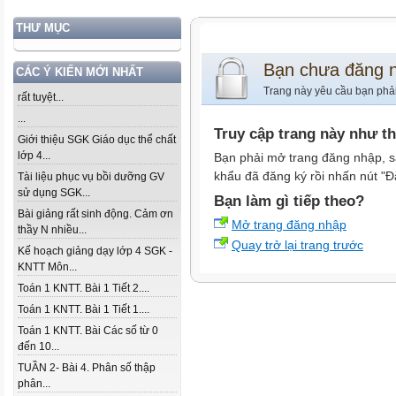
THƯ MỤC
Bạn chưa đăng 
CÁC Ý KIẾN MỚI NHẤT
Trang này yêu cầu bạn phả
rất tuyệt...
...
Truy cập trang này như t
Giới thiệu SGK Giáo dục thể chất
lớp 4...
Bạn phải mở trang đăng nhập, s
khẩu đã đăng ký rồi nhấn nút "Đ
Tài liệu phục vụ bồi dưỡng GV
sử dụng SGK...
Bạn làm gì tiếp theo?
Bài giảng rất sinh động. Cảm ơn
Mở trang đăng nhập
thầy N nhiều...
Quay trở lại trang trước
Kế hoạch giảng dạy lớp 4 SGK -
KNTT Môn...
Toán 1 KNTT. Bài 1 Tiết 2....
Toán 1 KNTT. Bài 1 Tiết 1....
Toán 1 KNTT. Bài Các số từ 0
đến 10...
TUẦN 2- Bài 4. Phân số thập
phân...