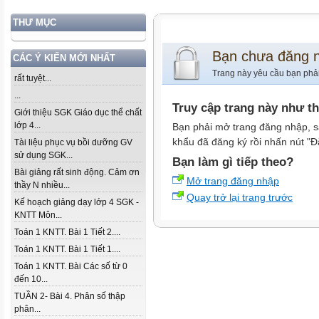
THƯ MỤC
Bạn chưa đăng 
CÁC Ý KIẾN MỚI NHẤT
Trang này yêu cầu bạn phả
rất tuyệt...
...
Truy cập trang này như t
Giới thiệu SGK Giáo dục thể chất
lớp 4...
Bạn phải mở trang đăng nhập, s
khẩu đã đăng ký rồi nhấn nút "Đ
Tài liệu phục vụ bồi dưỡng GV
sử dụng SGK...
Bạn làm gì tiếp theo?
Bài giảng rất sinh động. Cảm ơn
Mở trang đăng nhập
thầy N nhiều...
Quay trở lại trang trước
Kế hoạch giảng dạy lớp 4 SGK -
KNTT Môn...
Toán 1 KNTT. Bài 1 Tiết 2....
Toán 1 KNTT. Bài 1 Tiết 1....
Toán 1 KNTT. Bài Các số từ 0
đến 10...
TUẦN 2- Bài 4. Phân số thập
phân...