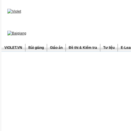
ViOLET.VN
Bài giảng
Giáo án
Đề thi & Kiểm tra
Tư liệu
E-Lea