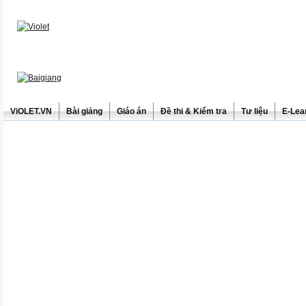
ViOLET.VN
Bài giảng
Giáo án
Đề thi & Kiểm tra
Tư liệu
E-Lea