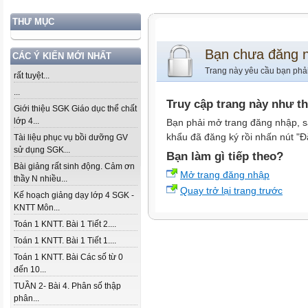
THƯ MỤC
Bạn chưa đăng 
CÁC Ý KIẾN MỚI NHẤT
Trang này yêu cầu bạn phả
rất tuyệt...
...
Truy cập trang này như t
Giới thiệu SGK Giáo dục thể chất
lớp 4...
Bạn phải mở trang đăng nhập, s
khẩu đã đăng ký rồi nhấn nút "Đ
Tài liệu phục vụ bồi dưỡng GV
sử dụng SGK...
Bạn làm gì tiếp theo?
Bài giảng rất sinh động. Cảm ơn
Mở trang đăng nhập
thầy N nhiều...
Quay trở lại trang trước
Kế hoạch giảng dạy lớp 4 SGK -
KNTT Môn...
Toán 1 KNTT. Bài 1 Tiết 2....
Toán 1 KNTT. Bài 1 Tiết 1....
Toán 1 KNTT. Bài Các số từ 0
đến 10...
TUẦN 2- Bài 4. Phân số thập
phân...