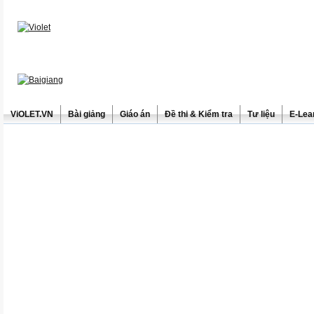
ViOLET.VN
Bài giảng
Giáo án
Đề thi & Kiểm tra
Tư liệu
E-Lea