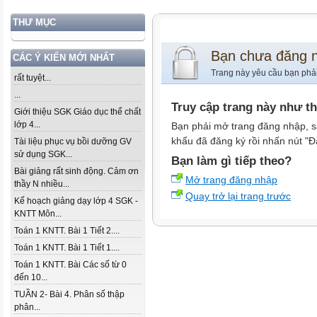
THƯ MỤC
Bạn chưa đăng 
CÁC Ý KIẾN MỚI NHẤT
Trang này yêu cầu bạn phả
rất tuyệt...
...
Truy cập trang này như t
Giới thiệu SGK Giáo dục thể chất
lớp 4...
Bạn phải mở trang đăng nhập, s
khẩu đã đăng ký rồi nhấn nút "Đ
Tài liệu phục vụ bồi dưỡng GV
sử dụng SGK...
Bạn làm gì tiếp theo?
Bài giảng rất sinh động. Cảm ơn
Mở trang đăng nhập
thầy N nhiều...
Quay trở lại trang trước
Kế hoạch giảng dạy lớp 4 SGK -
KNTT Môn...
Toán 1 KNTT. Bài 1 Tiết 2....
Toán 1 KNTT. Bài 1 Tiết 1....
Toán 1 KNTT. Bài Các số từ 0
đến 10...
TUẦN 2- Bài 4. Phân số thập
phân...