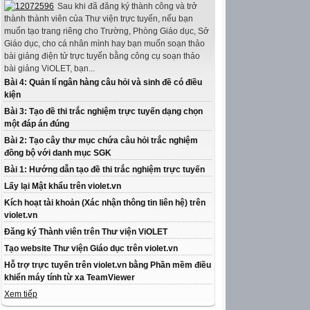
Sau khi đã đăng ký thành công và trở
thành thành viên của Thư viện trực tuyến, nếu bạn
muốn tạo trang riêng cho Trường, Phòng Giáo dục, Sở
Giáo dục, cho cá nhân mình hay bạn muốn soạn thảo
bài giảng điện tử trực tuyến bằng công cụ soạn thảo
bài giảng ViOLET, bạn...
Bài 4: Quản lí ngân hàng câu hỏi và sinh đề có điều
kiện
Bài 3: Tạo đề thi trắc nghiệm trực tuyến dạng chọn
một đáp án đúng
Bài 2: Tạo cây thư mục chứa câu hỏi trắc nghiệm
đồng bộ với danh mục SGK
Bài 1: Hướng dẫn tạo đề thi trắc nghiệm trực tuyến
Lấy lại Mật khẩu trên violet.vn
Kích hoạt tài khoản (Xác nhận thông tin liên hệ) trên
violet.vn
Đăng ký Thành viên trên Thư viện ViOLET
Tạo website Thư viện Giáo dục trên violet.vn
Hỗ trợ trực tuyến trên violet.vn bằng Phần mềm điều
khiển máy tính từ xa TeamViewer
Xem tiếp