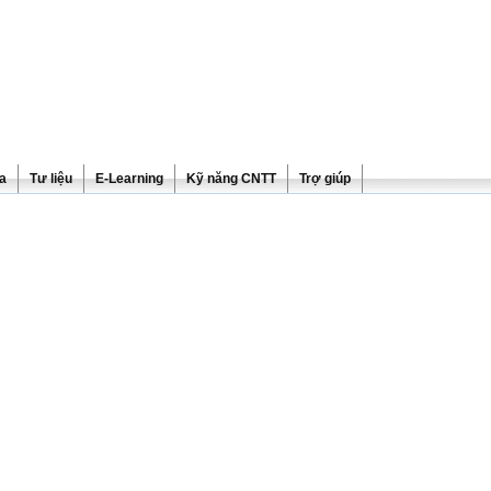
ra
Tư liệu
E-Learning
Kỹ năng CNTT
Trợ giúp