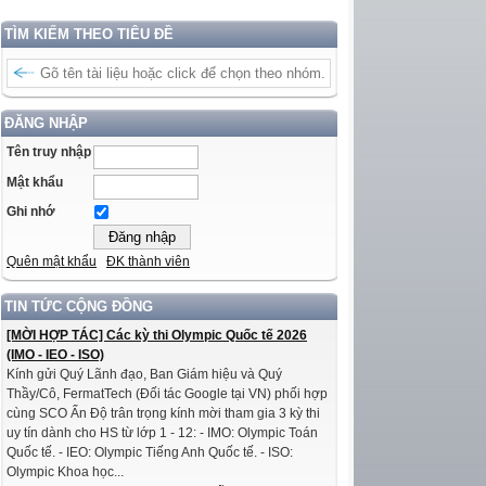
TÌM KIẾM THEO TIÊU ĐỀ
ĐĂNG NHẬP
Tên truy nhập
Mật khẩu
Ghi nhớ
Quên mật khẩu
ĐK thành viên
TIN TỨC CỘNG ĐỒNG
[MỜI HỢP TÁC] Các kỳ thi Olympic Quốc tế 2026
(IMO - IEO - ISO)
Kính gửi Quý Lãnh đạo, Ban Giám hiệu và Quý
Thầy/Cô, FermatTech (Đối tác Google tại VN) phối hợp
cùng SCO Ấn Độ trân trọng kính mời tham gia 3 kỳ thi
uy tín dành cho HS từ lớp 1 - 12: - IMO: Olympic Toán
Quốc tế. - IEO: Olympic Tiếng Anh Quốc tế. - ISO:
Olympic Khoa học...