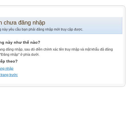
n chưa đăng nhập
g này yêu cầu bạn phải đăng nhập mới truy cập được.
ang này như thế nào?
ang đăng nhập, sau đó điền chính xác tên truy nhập và mật khẩu đã đăng
 "Đăng nhập" ở phía dưới.
iếp theo?
ăng nhập
 trang trước