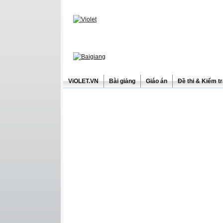
ViOLET.VN
Bài giảng
Giáo án
Đề thi & Kiểm t