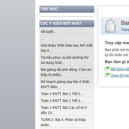
THƯ MỤC
Bạ
CÁC Ý KIẾN MỚI NHẤT
Tran
rất tuyệt...
...
Truy cập tr
Giới thiệu SGK Giáo dục thể chất
Bạn phải mở tr
lớp 4...
ký rồi nhấn nút
Tài liệu phục vụ bồi dưỡng GV
Bạn làm gì t
sử dụng SGK...
Mở trang đ
Bài giảng rất sinh động. Cảm ơn
thầy N nhiều...
Quay trở lại
Kế hoạch giảng dạy lớp 4 SGK -
KNTT Môn...
Toán 1 KNTT. Bài 1 Tiết 2....
Toán 1 KNTT. Bài 1 Tiết 1....
Toán 1 KNTT. Bài Các số từ 0
đến 10...
TUẦN 2- Bài 4. Phân số thập
phân...