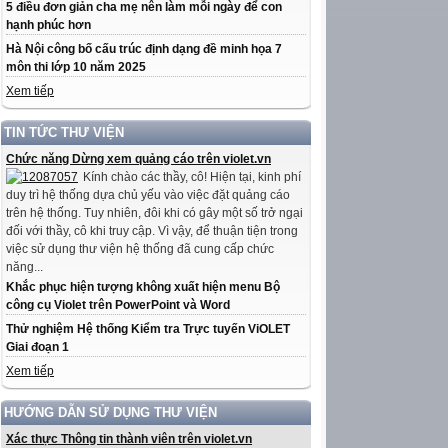
5 điều đơn giản cha mẹ nên làm mỗi ngày để con
hạnh phúc hơn
Hà Nội công bố cấu trúc định dạng đề minh họa 7
môn thi lớp 10 năm 2025
Xem tiếp
TIN TỨC THƯ VIỆN
Chức năng Dừng xem quảng cáo trên violet.vn
Kính chào các thầy, cô! Hiện tại, kinh phí
duy trì hệ thống dựa chủ yếu vào việc đặt quảng cáo
trên hệ thống. Tuy nhiên, đôi khi có gây một số trở ngại
đối với thầy, cô khi truy cập. Vì vậy, để thuận tiện trong
việc sử dụng thư viện hệ thống đã cung cấp chức
năng...
Khắc phục hiện tượng không xuất hiện menu Bộ
công cụ Violet trên PowerPoint và Word
Thử nghiệm Hệ thống Kiểm tra Trực tuyến ViOLET
Giai đoạn 1
Xem tiếp
HƯỚNG DẪN SỬ DỤNG THƯ VIỆN
Xác thực Thông tin thành viên trên violet.vn