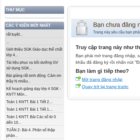
THƯ MỤC
Bạn chưa đăng 
CÁC Ý KIẾN MỚI NHẤT
Trang này yêu cầu bạn phả
rất tuyệt...
...
Truy cập trang này như t
Giới thiệu SGK Giáo dục thể chất
lớp 4...
Bạn phải mở trang đăng nhập, s
khẩu đã đăng ký rồi nhấn nút "Đ
Tài liệu phục vụ bồi dưỡng GV
sử dụng SGK...
Bạn làm gì tiếp theo?
Bài giảng rất sinh động. Cảm ơn
Mở trang đăng nhập
thầy N nhiều...
Quay trở lại trang trước
Kế hoạch giảng dạy lớp 4 SGK -
KNTT Môn...
Toán 1 KNTT. Bài 1 Tiết 2....
Toán 1 KNTT. Bài 1 Tiết 1....
Toán 1 KNTT. Bài Các số từ 0
đến 10...
TUẦN 2- Bài 4. Phân số thập
phân...