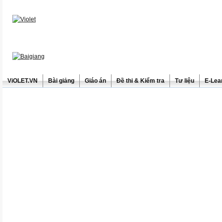
ViOLET.VN
Bài giảng
Giáo án
Đề thi & Kiểm tra
Tư liệu
E-Lea