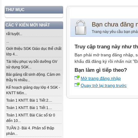
THƯ MỤC
Bạn chưa đăng 
CÁC Ý KIẾN MỚI NHẤT
Trang này yêu cầu bạn phả
rất tuyệt...
...
Truy cập trang này như t
Giới thiệu SGK Giáo dục thể chất
lớp 4...
Bạn phải mở trang đăng nhập, s
khẩu đã đăng ký rồi nhấn nút "Đ
Tài liệu phục vụ bồi dưỡng GV
sử dụng SGK...
Bạn làm gì tiếp theo?
Bài giảng rất sinh động. Cảm ơn
Mở trang đăng nhập
thầy N nhiều...
Quay trở lại trang trước
Kế hoạch giảng dạy lớp 4 SGK -
KNTT Môn...
Toán 1 KNTT. Bài 1 Tiết 2....
Toán 1 KNTT. Bài 1 Tiết 1....
Toán 1 KNTT. Bài Các số từ 0
đến 10...
TUẦN 2- Bài 4. Phân số thập
phân...