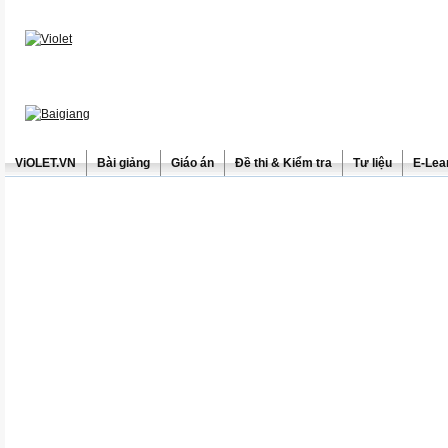
ViOLET.VN
Bài giảng
Giáo án
Đề thi & Kiểm tra
Tư liệu
E-Lea