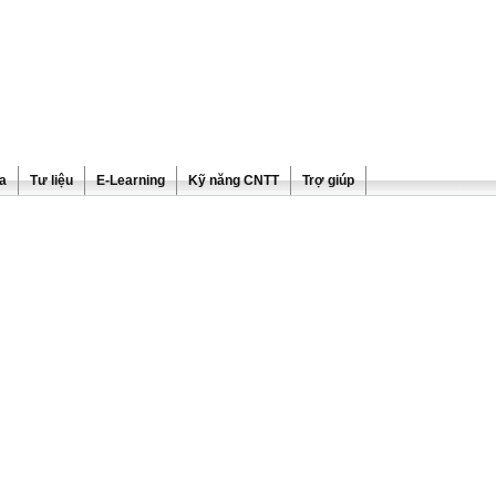
ra
Tư liệu
E-Learning
Kỹ năng CNTT
Trợ giúp