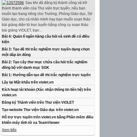
Sau khi đã đăng ký thành công và trở
thành thành viên của Thư viện trực tuyến, nếu bạn
muốn tạo trang riêng cho Trường, Phòng Giáo dục, Sở
Giáo dục, cho cá nhân mình hay bạn muốn soạn thảo
bài giảng điện tử trực tuyến bằng công cụ soạn thảo
bài giảng ViOLET, bạn...
Bài 4: Quản lí ngân hàng câu hỏi và sinh đề có điều
kiện
Bài 3: Tạo đề thi trắc nghiệm trực tuyến dạng chọn
một đáp án đúng
Bài 2: Tạo cây thư mục chứa câu hỏi trắc nghiệm
đồng bộ với danh mục SGK
Bài 1: Hướng dẫn tạo đề thi trắc nghiệm trực tuyến
Lấy lại Mật khẩu trên violet.vn
Kích hoạt tài khoản (Xác nhận thông tin liên hệ) trên
violet.vn
Đăng ký Thành viên trên Thư viện ViOLET
Tạo website Thư viện Giáo dục trên violet.vn
Hỗ trợ trực tuyến trên violet.vn bằng Phần mềm điều
khiển máy tính từ xa TeamViewer
Xem tiếp