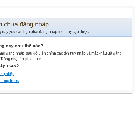
n chưa đăng nhập
g này yêu cầu bạn phải đăng nhập mới truy cập được.
ang này như thế nào?
ang đăng nhập, sau đó điền chính xác tên truy nhập và mật khẩu đã đăng
 "Đăng nhập" ở phía dưới.
iếp theo?
ăng nhập
 trang trước