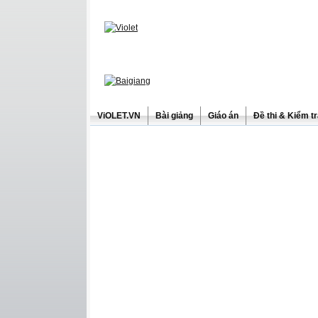
ViOLET.VN
Bài giảng
Giáo án
Đề thi & Kiểm t