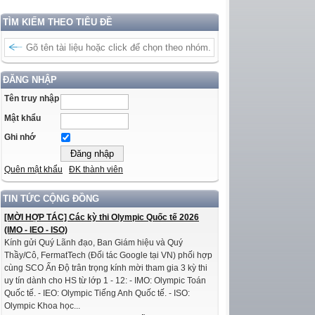
TÌM KIẾM THEO TIÊU ĐỀ
ĐĂNG NHẬP
Tên truy nhập
Mật khẩu
Ghi nhớ
Quên mật khẩu
ĐK thành viên
TIN TỨC CỘNG ĐỒNG
[MỜI HỢP TÁC] Các kỳ thi Olympic Quốc tế 2026
(IMO - IEO - ISO)
Kính gửi Quý Lãnh đạo, Ban Giám hiệu và Quý
Thầy/Cô, FermatTech (Đối tác Google tại VN) phối hợp
cùng SCO Ấn Độ trân trọng kính mời tham gia 3 kỳ thi
uy tín dành cho HS từ lớp 1 - 12: - IMO: Olympic Toán
Quốc tế. - IEO: Olympic Tiếng Anh Quốc tế. - ISO:
Olympic Khoa học...