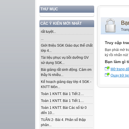
THƯ MỤC
Bạ
CÁC Ý KIẾN MỚI NHẤT
Tran
rất tuyệt...
...
Truy cập tr
Giới thiệu SGK Giáo dục thể chất
Bạn phải mở tr
lớp 4...
ký rồi nhấn nút
Tài liệu phục vụ bồi dưỡng GV
Bạn làm gì t
sử dụng SGK...
Mở trang đ
Bài giảng rất sinh động. Cảm ơn
thầy N nhiều...
Quay trở lại
Kế hoạch giảng dạy lớp 4 SGK -
KNTT Môn...
Toán 1 KNTT. Bài 1 Tiết 2....
Toán 1 KNTT. Bài 1 Tiết 1....
Toán 1 KNTT. Bài Các số từ 0
đến 10...
TUẦN 2- Bài 4. Phân số thập
phân...