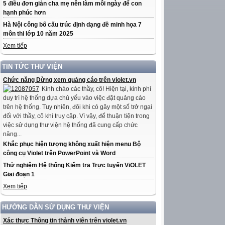
5 điều đơn giản cha mẹ nên làm mỗi ngày để con
hạnh phúc hơn
Hà Nội công bố cấu trúc định dạng đề minh họa 7
môn thi lớp 10 năm 2025
Xem tiếp
TIN TỨC THƯ VIỆN
Chức năng Dừng xem quảng cáo trên violet.vn
Kính chào các thầy, cô! Hiện tại, kinh phí
duy trì hệ thống dựa chủ yếu vào việc đặt quảng cáo
trên hệ thống. Tuy nhiên, đôi khi có gây một số trở ngại
đối với thầy, cô khi truy cập. Vì vậy, để thuận tiện trong
việc sử dụng thư viện hệ thống đã cung cấp chức
năng...
Khắc phục hiện tượng không xuất hiện menu Bộ
công cụ Violet trên PowerPoint và Word
Thử nghiệm Hệ thống Kiểm tra Trực tuyến ViOLET
Giai đoạn 1
Xem tiếp
HƯỚNG DẪN SỬ DỤNG THƯ VIỆN
Xác thực Thông tin thành viên trên violet.vn