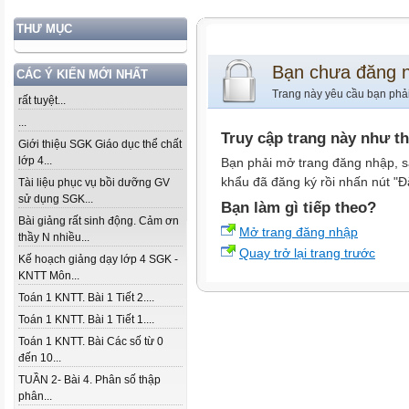
THƯ MỤC
Bạn chưa đăng 
CÁC Ý KIẾN MỚI NHẤT
Trang này yêu cầu bạn phả
rất tuyệt...
...
Truy cập trang này như t
Giới thiệu SGK Giáo dục thể chất
lớp 4...
Bạn phải mở trang đăng nhập, s
khẩu đã đăng ký rồi nhấn nút "Đ
Tài liệu phục vụ bồi dưỡng GV
sử dụng SGK...
Bạn làm gì tiếp theo?
Bài giảng rất sinh động. Cảm ơn
Mở trang đăng nhập
thầy N nhiều...
Quay trở lại trang trước
Kế hoạch giảng dạy lớp 4 SGK -
KNTT Môn...
Toán 1 KNTT. Bài 1 Tiết 2....
Toán 1 KNTT. Bài 1 Tiết 1....
Toán 1 KNTT. Bài Các số từ 0
đến 10...
TUẦN 2- Bài 4. Phân số thập
phân...