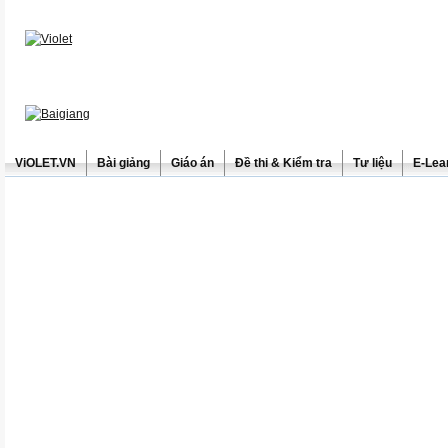
ViOLET.VN
Bài giảng
Giáo án
Đề thi & Kiểm tra
Tư liệu
E-Lea