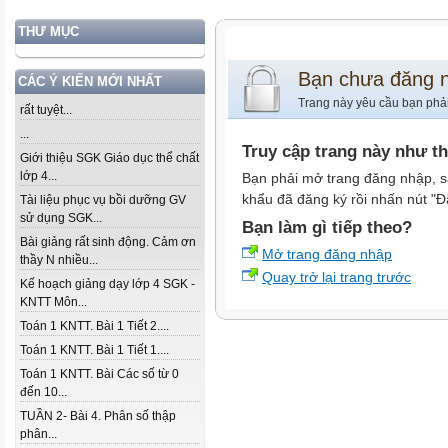
THƯ MỤC
Bạn chưa đăng 
CÁC Ý KIẾN MỚI NHẤT
Trang này yêu cầu bạn phả
rất tuyệt...
...
Truy cập trang này như t
Giới thiệu SGK Giáo dục thể chất
lớp 4...
Bạn phải mở trang đăng nhập, s
khẩu đã đăng ký rồi nhấn nút "Đ
Tài liệu phục vụ bồi dưỡng GV
sử dụng SGK...
Bạn làm gì tiếp theo?
Bài giảng rất sinh động. Cảm ơn
Mở trang đăng nhập
thầy N nhiều...
Quay trở lại trang trước
Kế hoạch giảng dạy lớp 4 SGK -
KNTT Môn...
Toán 1 KNTT. Bài 1 Tiết 2....
Toán 1 KNTT. Bài 1 Tiết 1....
Toán 1 KNTT. Bài Các số từ 0
đến 10...
TUẦN 2- Bài 4. Phân số thập
phân...