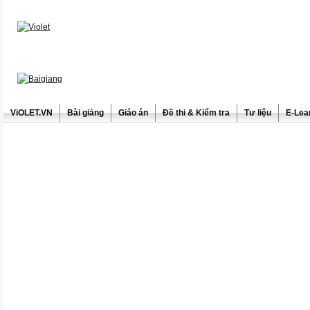
ViOLET.VN
Bài giảng
Giáo án
Đề thi & Kiểm tra
Tư liệu
E-Lea