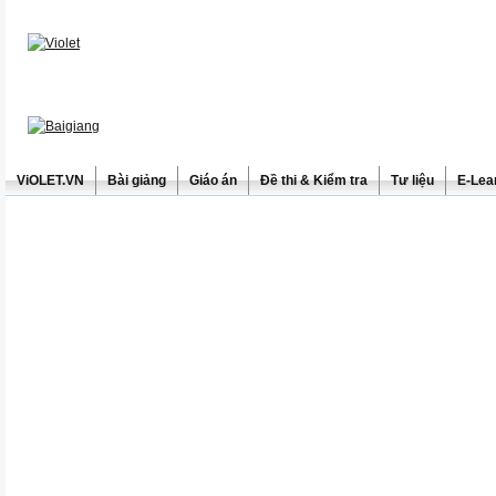
ViOLET.VN
Bài giảng
Giáo án
Đề thi & Kiểm tra
Tư liệu
E-Lea