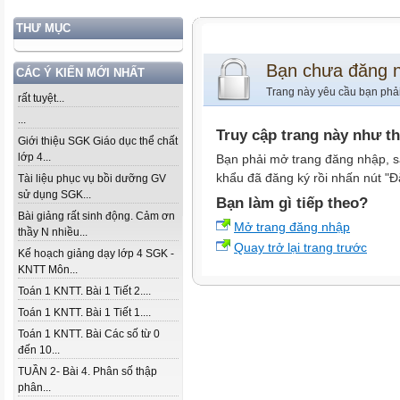
THƯ MỤC
Bạn chưa đăng 
CÁC Ý KIẾN MỚI NHẤT
Trang này yêu cầu bạn phả
rất tuyệt...
...
Truy cập trang này như t
Giới thiệu SGK Giáo dục thể chất
lớp 4...
Bạn phải mở trang đăng nhập, s
khẩu đã đăng ký rồi nhấn nút "Đ
Tài liệu phục vụ bồi dưỡng GV
sử dụng SGK...
Bạn làm gì tiếp theo?
Bài giảng rất sinh động. Cảm ơn
Mở trang đăng nhập
thầy N nhiều...
Quay trở lại trang trước
Kế hoạch giảng dạy lớp 4 SGK -
KNTT Môn...
Toán 1 KNTT. Bài 1 Tiết 2....
Toán 1 KNTT. Bài 1 Tiết 1....
Toán 1 KNTT. Bài Các số từ 0
đến 10...
TUẦN 2- Bài 4. Phân số thập
phân...