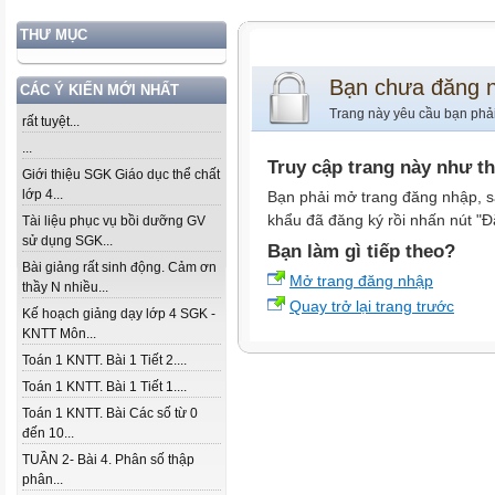
THƯ MỤC
Bạn chưa đăng 
CÁC Ý KIẾN MỚI NHẤT
Trang này yêu cầu bạn phả
rất tuyệt...
...
Truy cập trang này như t
Giới thiệu SGK Giáo dục thể chất
lớp 4...
Bạn phải mở trang đăng nhập, s
khẩu đã đăng ký rồi nhấn nút "Đ
Tài liệu phục vụ bồi dưỡng GV
sử dụng SGK...
Bạn làm gì tiếp theo?
Bài giảng rất sinh động. Cảm ơn
Mở trang đăng nhập
thầy N nhiều...
Quay trở lại trang trước
Kế hoạch giảng dạy lớp 4 SGK -
KNTT Môn...
Toán 1 KNTT. Bài 1 Tiết 2....
Toán 1 KNTT. Bài 1 Tiết 1....
Toán 1 KNTT. Bài Các số từ 0
đến 10...
TUẦN 2- Bài 4. Phân số thập
phân...