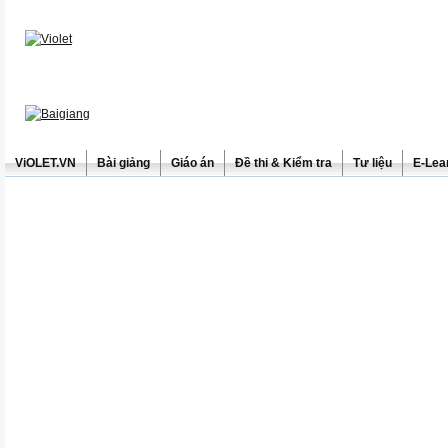
ViOLET.VN
Bài giảng
Giáo án
Đề thi & Kiểm tra
Tư liệu
E-Lea