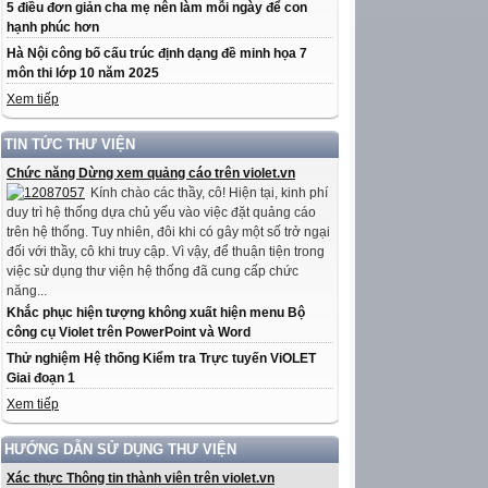
5 điều đơn giản cha mẹ nên làm mỗi ngày để con
hạnh phúc hơn
Hà Nội công bố cấu trúc định dạng đề minh họa 7
môn thi lớp 10 năm 2025
Xem tiếp
TIN TỨC THƯ VIỆN
Chức năng Dừng xem quảng cáo trên violet.vn
Kính chào các thầy, cô! Hiện tại, kinh phí
duy trì hệ thống dựa chủ yếu vào việc đặt quảng cáo
trên hệ thống. Tuy nhiên, đôi khi có gây một số trở ngại
đối với thầy, cô khi truy cập. Vì vậy, để thuận tiện trong
việc sử dụng thư viện hệ thống đã cung cấp chức
năng...
Khắc phục hiện tượng không xuất hiện menu Bộ
công cụ Violet trên PowerPoint và Word
Thử nghiệm Hệ thống Kiểm tra Trực tuyến ViOLET
Giai đoạn 1
Xem tiếp
HƯỚNG DẪN SỬ DỤNG THƯ VIỆN
Xác thực Thông tin thành viên trên violet.vn