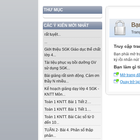
THƯ MỤC
Bạ
CÁC Ý KIẾN MỚI NHẤT
Tran
rất tuyệt...
...
Truy cập tr
Giới thiệu SGK Giáo dục thể chất
Bạn phải mở tr
lớp 4...
ký rồi nhấn nút
Tài liệu phục vụ bồi dưỡng GV
Bạn làm gì t
sử dụng SGK...
Mở trang đ
Bài giảng rất sinh động. Cảm ơn
thầy N nhiều...
Quay trở lại
Kế hoạch giảng dạy lớp 4 SGK -
KNTT Môn...
Toán 1 KNTT. Bài 1 Tiết 2....
Toán 1 KNTT. Bài 1 Tiết 1....
Toán 1 KNTT. Bài Các số từ 0
đến 10...
TUẦN 2- Bài 4. Phân số thập
phân...