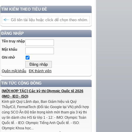
TÌM KIẾM THEO TIÊU ĐỀ
ĐĂNG NHẬP
Tên truy nhập
Mật khẩu
Ghi nhớ
Quên mật khẩu
ĐK thành viên
TIN TỨC CỘNG ĐỒNG
[MỜI HỢP TÁC] Các kỳ thi Olympic Quốc tế 2026
(IMO - IEO - ISO)
Kính gửi Quý Lãnh đạo, Ban Giám hiệu và Quý
Thầy/Cô, FermatTech (Đối tác Google tại VN) phối hợp
cùng SCO Ấn Độ trân trọng kính mời tham gia 3 kỳ thi
uy tín dành cho HS từ lớp 1 - 12: - IMO: Olympic Toán
Quốc tế. - IEO: Olympic Tiếng Anh Quốc tế. - ISO:
Olympic Khoa học...