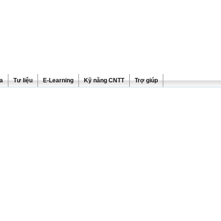
ra
Tư liệu
E-Learning
Kỹ năng CNTT
Trợ giúp