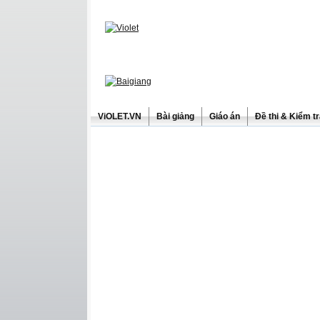
ViOLET.VN
Bài giảng
Giáo án
Đề thi & Kiểm t