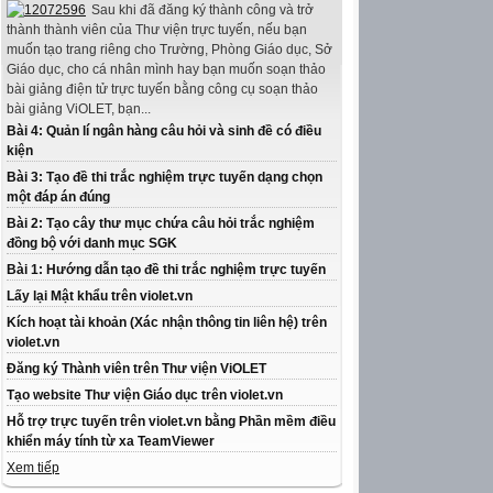
Sau khi đã đăng ký thành công và trở
thành thành viên của Thư viện trực tuyến, nếu bạn
muốn tạo trang riêng cho Trường, Phòng Giáo dục, Sở
Giáo dục, cho cá nhân mình hay bạn muốn soạn thảo
bài giảng điện tử trực tuyến bằng công cụ soạn thảo
bài giảng ViOLET, bạn...
Bài 4: Quản lí ngân hàng câu hỏi và sinh đề có điều
kiện
Bài 3: Tạo đề thi trắc nghiệm trực tuyến dạng chọn
một đáp án đúng
Bài 2: Tạo cây thư mục chứa câu hỏi trắc nghiệm
đồng bộ với danh mục SGK
Bài 1: Hướng dẫn tạo đề thi trắc nghiệm trực tuyến
Lấy lại Mật khẩu trên violet.vn
Kích hoạt tài khoản (Xác nhận thông tin liên hệ) trên
violet.vn
Đăng ký Thành viên trên Thư viện ViOLET
Tạo website Thư viện Giáo dục trên violet.vn
Hỗ trợ trực tuyến trên violet.vn bằng Phần mềm điều
khiển máy tính từ xa TeamViewer
Xem tiếp