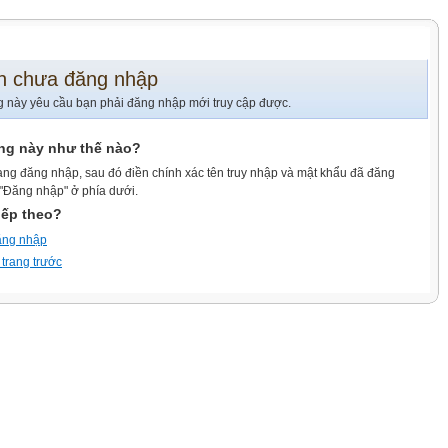
n chưa đăng nhập
g này yêu cầu bạn phải đăng nhập mới truy cập được.
ang này như thế nào?
ang đăng nhập, sau đó điền chính xác tên truy nhập và mật khẩu đã đăng
 "Đăng nhập" ở phía dưới.
iếp theo?
ăng nhập
 trang trước