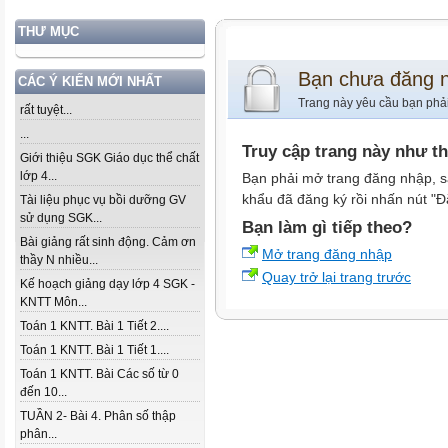
THƯ MỤC
Bạn chưa đăng 
CÁC Ý KIẾN MỚI NHẤT
Trang này yêu cầu bạn phả
rất tuyệt...
...
Truy cập trang này như t
Giới thiệu SGK Giáo dục thể chất
lớp 4...
Bạn phải mở trang đăng nhập, s
khẩu đã đăng ký rồi nhấn nút "Đ
Tài liệu phục vụ bồi dưỡng GV
sử dụng SGK...
Bạn làm gì tiếp theo?
Bài giảng rất sinh động. Cảm ơn
Mở trang đăng nhập
thầy N nhiều...
Quay trở lại trang trước
Kế hoạch giảng dạy lớp 4 SGK -
KNTT Môn...
Toán 1 KNTT. Bài 1 Tiết 2....
Toán 1 KNTT. Bài 1 Tiết 1....
Toán 1 KNTT. Bài Các số từ 0
đến 10...
TUẦN 2- Bài 4. Phân số thập
phân...