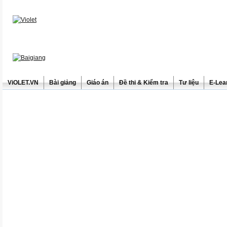
ViOLET.VN
Bài giảng
Giáo án
Đề thi & Kiểm tra
Tư liệu
E-Lea