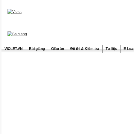
ViOLET.VN
Bài giảng
Giáo án
Đề thi & Kiểm tra
Tư liệu
E-Lea