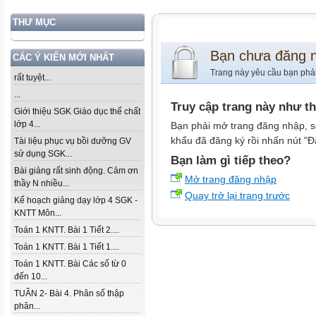
THƯ MỤC
Bạn chưa đăng 
CÁC Ý KIẾN MỚI NHẤT
Trang này yêu cầu bạn phả
rất tuyệt...
...
Truy cập trang này như t
Giới thiệu SGK Giáo dục thể chất
lớp 4...
Bạn phải mở trang đăng nhập, s
khẩu đã đăng ký rồi nhấn nút "Đ
Tài liệu phục vụ bồi dưỡng GV
sử dụng SGK...
Bạn làm gì tiếp theo?
Bài giảng rất sinh động. Cảm ơn
Mở trang đăng nhập
thầy N nhiều...
Quay trở lại trang trước
Kế hoạch giảng dạy lớp 4 SGK -
KNTT Môn...
Toán 1 KNTT. Bài 1 Tiết 2....
Toán 1 KNTT. Bài 1 Tiết 1....
Toán 1 KNTT. Bài Các số từ 0
đến 10...
TUẦN 2- Bài 4. Phân số thập
phân...