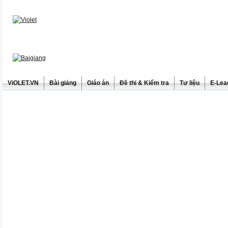
ViOLET.VN
Bài giảng
Giáo án
Đề thi & Kiểm tra
Tư liệu
E-Lea