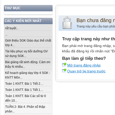
THƯ MỤC
Bạn chưa đăng 
CÁC Ý KIẾN MỚI NHẤT
Trang này yêu cầu bạn phả
rất tuyệt...
...
Truy cập trang này như t
Giới thiệu SGK Giáo dục thể chất
lớp 4...
Bạn phải mở trang đăng nhập, s
khẩu đã đăng ký rồi nhấn nút "Đ
Tài liệu phục vụ bồi dưỡng GV
sử dụng SGK...
Bạn làm gì tiếp theo?
Bài giảng rất sinh động. Cảm ơn
Mở trang đăng nhập
thầy N nhiều...
Quay trở lại trang trước
Kế hoạch giảng dạy lớp 4 SGK -
KNTT Môn...
Toán 1 KNTT. Bài 1 Tiết 2....
Toán 1 KNTT. Bài 1 Tiết 1....
Toán 1 KNTT. Bài Các số từ 0
đến 10...
TUẦN 2- Bài 4. Phân số thập
phân...