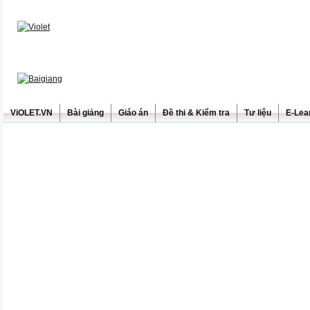
ViOLET.VN
Bài giảng
Giáo án
Đề thi & Kiểm tra
Tư liệu
E-Lea