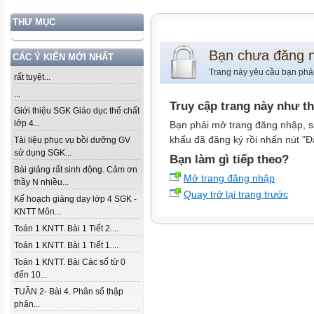
THƯ MỤC
Bạn chưa đăng 
CÁC Ý KIẾN MỚI NHẤT
Trang này yêu cầu bạn phả
rất tuyệt...
...
Truy cập trang này như t
Giới thiệu SGK Giáo dục thể chất
lớp 4...
Bạn phải mở trang đăng nhập, s
khẩu đã đăng ký rồi nhấn nút "Đ
Tài liệu phục vụ bồi dưỡng GV
sử dụng SGK...
Bạn làm gì tiếp theo?
Bài giảng rất sinh động. Cảm ơn
Mở trang đăng nhập
thầy N nhiều...
Quay trở lại trang trước
Kế hoạch giảng dạy lớp 4 SGK -
KNTT Môn...
Toán 1 KNTT. Bài 1 Tiết 2....
Toán 1 KNTT. Bài 1 Tiết 1....
Toán 1 KNTT. Bài Các số từ 0
đến 10...
TUẦN 2- Bài 4. Phân số thập
phân...