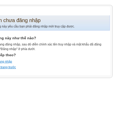
n chưa đăng nhập
g này yêu cầu bạn phải đăng nhập mới truy cập được.
ang này như thế nào?
ang đăng nhập, sau đó điền chính xác tên truy nhập và mật khẩu đã đăng
 "Đăng nhập" ở phía dưới.
iếp theo?
ăng nhập
 trang trước