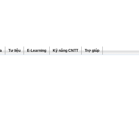
ra
Tư liệu
E-Learning
Kỹ năng CNTT
Trợ giúp