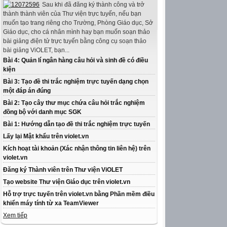
Sau khi đã đăng ký thành công và trở
thành thành viên của Thư viện trực tuyến, nếu bạn
muốn tạo trang riêng cho Trường, Phòng Giáo dục, Sở
Giáo dục, cho cá nhân mình hay bạn muốn soạn thảo
bài giảng điện tử trực tuyến bằng công cụ soạn thảo
bài giảng ViOLET, bạn...
Bài 4: Quản lí ngân hàng câu hỏi và sinh đề có điều
kiện
Bài 3: Tạo đề thi trắc nghiệm trực tuyến dạng chọn
một đáp án đúng
Bài 2: Tạo cây thư mục chứa câu hỏi trắc nghiệm
đồng bộ với danh mục SGK
Bài 1: Hướng dẫn tạo đề thi trắc nghiệm trực tuyến
Lấy lại Mật khẩu trên violet.vn
Kích hoạt tài khoản (Xác nhận thông tin liên hệ) trên
violet.vn
Đăng ký Thành viên trên Thư viện ViOLET
Tạo website Thư viện Giáo dục trên violet.vn
Hỗ trợ trực tuyến trên violet.vn bằng Phần mềm điều
khiển máy tính từ xa TeamViewer
Xem tiếp