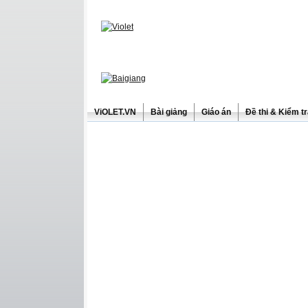
ViOLET.VN
Bài giảng
Giáo án
Đề thi & Kiểm t