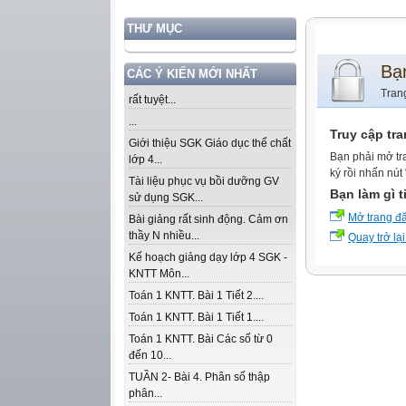
THƯ MỤC
Bạ
CÁC Ý KIẾN MỚI NHẤT
Tran
rất tuyệt...
...
Truy cập tr
Giới thiệu SGK Giáo dục thể chất
Bạn phải mở tr
lớp 4...
ký rồi nhấn nút
Tài liệu phục vụ bồi dưỡng GV
Bạn làm gì t
sử dụng SGK...
Mở trang đ
Bài giảng rất sinh động. Cảm ơn
thầy N nhiều...
Quay trở lại
Kế hoạch giảng dạy lớp 4 SGK -
KNTT Môn...
Toán 1 KNTT. Bài 1 Tiết 2....
Toán 1 KNTT. Bài 1 Tiết 1....
Toán 1 KNTT. Bài Các số từ 0
đến 10...
TUẦN 2- Bài 4. Phân số thập
phân...