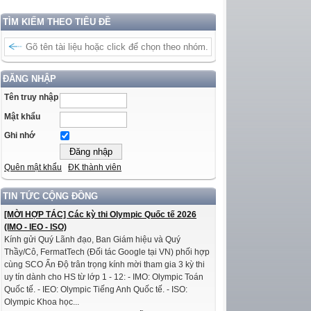
TÌM KIẾM THEO TIÊU ĐỀ
ĐĂNG NHẬP
Tên truy nhập
Mật khẩu
Ghi nhớ
Quên mật khẩu
ĐK thành viên
TIN TỨC CỘNG ĐỒNG
[MỜI HỢP TÁC] Các kỳ thi Olympic Quốc tế 2026
(IMO - IEO - ISO)
Kính gửi Quý Lãnh đạo, Ban Giám hiệu và Quý
Thầy/Cô, FermatTech (Đối tác Google tại VN) phối hợp
cùng SCO Ấn Độ trân trọng kính mời tham gia 3 kỳ thi
uy tín dành cho HS từ lớp 1 - 12: - IMO: Olympic Toán
Quốc tế. - IEO: Olympic Tiếng Anh Quốc tế. - ISO:
Olympic Khoa học...