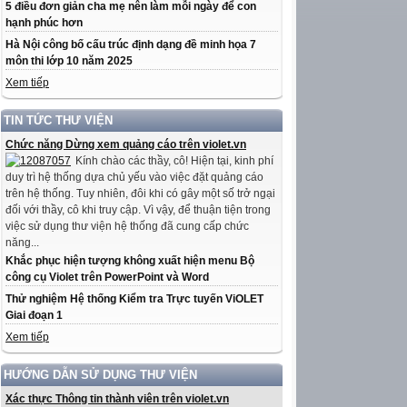
5 điều đơn giản cha mẹ nên làm mỗi ngày để con
hạnh phúc hơn
Hà Nội công bố cấu trúc định dạng đề minh họa 7
môn thi lớp 10 năm 2025
Xem tiếp
TIN TỨC THƯ VIỆN
Chức năng Dừng xem quảng cáo trên violet.vn
Kính chào các thầy, cô! Hiện tại, kinh phí
duy trì hệ thống dựa chủ yếu vào việc đặt quảng cáo
trên hệ thống. Tuy nhiên, đôi khi có gây một số trở ngại
đối với thầy, cô khi truy cập. Vì vậy, để thuận tiện trong
việc sử dụng thư viện hệ thống đã cung cấp chức
năng...
Khắc phục hiện tượng không xuất hiện menu Bộ
công cụ Violet trên PowerPoint và Word
Thử nghiệm Hệ thống Kiểm tra Trực tuyến ViOLET
Giai đoạn 1
Xem tiếp
HƯỚNG DẪN SỬ DỤNG THƯ VIỆN
Xác thực Thông tin thành viên trên violet.vn