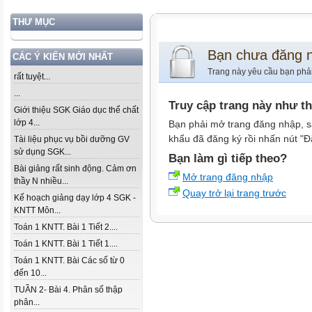
THƯ MỤC
Bạn chưa đăng 
CÁC Ý KIẾN MỚI NHẤT
Trang này yêu cầu bạn phả
rất tuyệt...
...
Truy cập trang này như t
Giới thiệu SGK Giáo dục thể chất
lớp 4...
Bạn phải mở trang đăng nhập, s
khẩu đã đăng ký rồi nhấn nút "Đ
Tài liệu phục vụ bồi dưỡng GV
sử dụng SGK...
Bạn làm gì tiếp theo?
Bài giảng rất sinh động. Cảm ơn
Mở trang đăng nhập
thầy N nhiều...
Quay trở lại trang trước
Kế hoạch giảng dạy lớp 4 SGK -
KNTT Môn...
Toán 1 KNTT. Bài 1 Tiết 2....
Toán 1 KNTT. Bài 1 Tiết 1....
Toán 1 KNTT. Bài Các số từ 0
đến 10...
TUẦN 2- Bài 4. Phân số thập
phân...