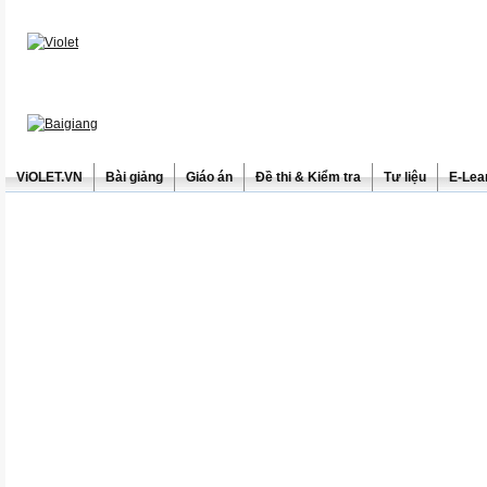
ViOLET.VN
Bài giảng
Giáo án
Đề thi & Kiểm tra
Tư liệu
E-Lea